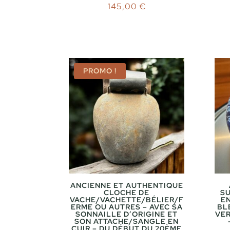
145,00
€
PROMO !
ANCIENNE ET AUTHENTIQUE
CLOCHE DE
SU
VACHE/VACHETTE/BÉLIER/F
E
ERME OU AUTRES – AVEC SA
BL
SONNAILLE D’ORIGINE ET
VER
SON ATTACHE/SANGLE EN
CUIR – DU DÉBUT DU 20ÈME