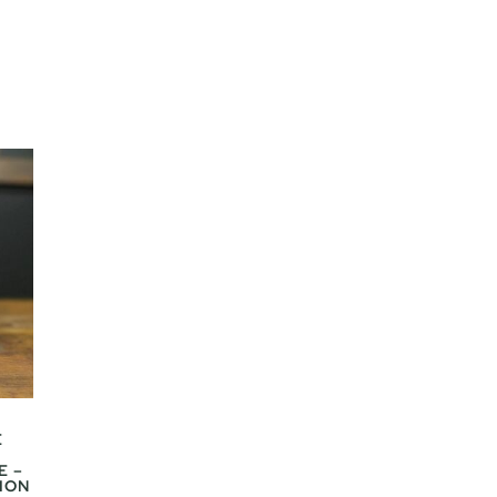
E
E –
ION