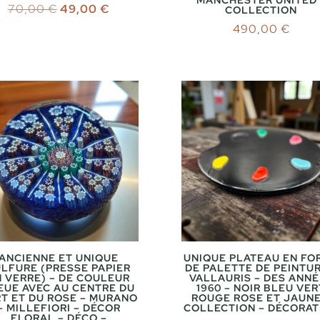
MANCHESTER UNITED 
Le
Le
70,00
€
49,00
€
COLLECTION
prix
prix
490,00
€
initial
actuel
était :
est :
70,00 €.
49,00 €.
ANCIENNE ET UNIQUE
UNIQUE PLATEAU EN FO
LFURE (PRESSE PAPIER
DE PALETTE DE PEINTUR
N VERRE) – DE COULEUR
VALLAURIS – DES ANN
EUE AVEC AU CENTRE DU
1960 – NOIR BLEU VER
T ET DU ROSE – MURANO
ROUGE ROSE ET JAUNE
– MILLEFIORI – DÉCOR
COLLECTION – DÉCORAT
FLORAL – DÉCO –