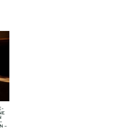
E-
NE
N
–
N –