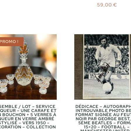
59,00
€
PROMO !
SEMBLE / LOT – SERVICE
DÉDICACE – AUTOGRAPH
IQUEUR – UNE CARAFE ET
INTROUVABLE PHOTO B
 BOUCHON + 5 VERRES À
FORMAT SIGNÉE AU FEU
QUEUR EN VERRE AMBRÉ
NOIR PAR GEORGE BEST,
STYLISÉ – VERS 1950 –
5ÈME BEATLES – FORM
CORATION – COLLECTION
15×20 – FOOTBALL –