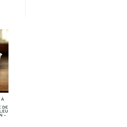
 À
E DE
BLEU
N –