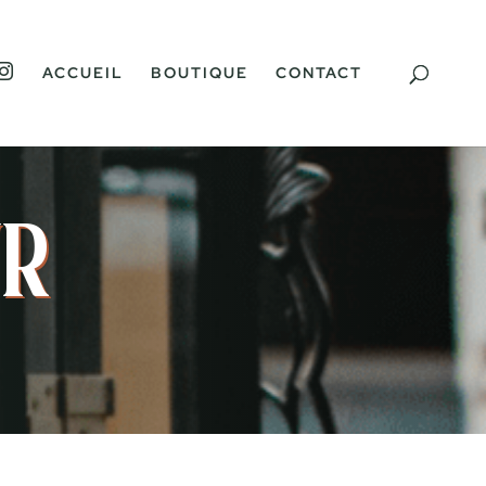
I
ACCUEIL
BOUTIQUE
CONTACT
N
S
T
A
G
R
A
M
ur