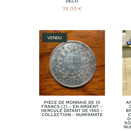
DÉCO
39,00
€
VENDU
PIÈCE DE MONNAIE DE 10
A
FRANCS (2) – EN ARGENT –
HERCULE DATANT DE 1965 –
B
COLLECTION – NUMISMATE
C
O
SO
NU