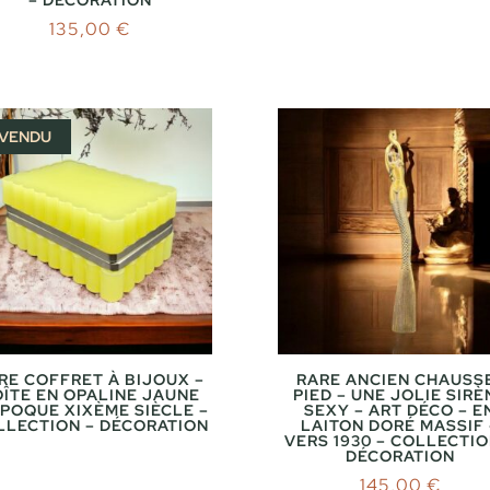
135,00
€
VENDU
RE COFFRET À BIJOUX –
RARE ANCIEN CHAUSS
ÎTE EN OPALINE JAUNE
PIED – UNE JOLIE SIRÈ
ÉPOQUE XIXÈME SIÈCLE –
SEXY – ART DÉCO – E
LLECTION – DÉCORATION
LAITON DORÉ MASSIF 
VERS 1930 – COLLECTIO
DÉCORATION
145,00
€