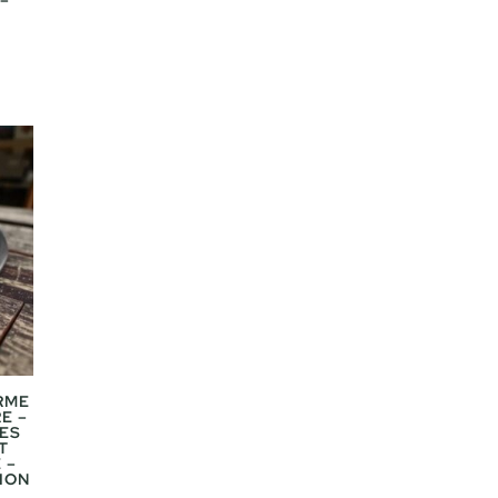
–
RME
E –
ÉES
T
 –
ION