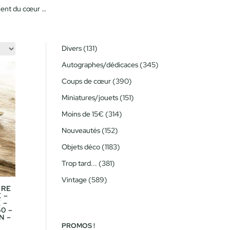
 vient du cœur …
131
Divers
131
produits
345
Autographes/dédicaces
345
produits
390
Coups de cœur
390
produits
151
Miniatures/jouets
151
produits
314
Moins de 15€
314
produits
152
Nouveautés
152
produits
1183
Objets déco
1183
produits
381
Trop tard...
381
produits
589
Vintage
589
IRE
produits
 –
 –
0 –
N –
PROMOS !