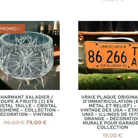
PROMO !
CHARMANT SALADIER /
VRAIE PLAQUE ORIGIN
COUPE À FRUITS (2) EN
D’IMMATRICULATION (
ISTAL TAILLÉ – CRISTAL
MÉTAL ET RELIEF) –
BOHÈME – COLLECTION –
VINTAGE DES USA – ETA
ÉCORATION – VINTAGE
UNIS – ILLINOIS DE 197
ORANGE – DÉCORATIO
Le
Le
95,00
€
79,00
€
MURALE POUR GARAGE
COLLECTION
prix
prix
19,00
€