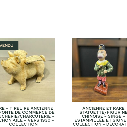
initial
actuel
était :
est :
95,00 €.
79,00 €.
VENDU
RE – TIRELIRE ANCIENNE
ANCIENNE ET RARE
 FONTE DE COMMERCE DE
STATUETTE/FIGURIN
UCHERIE/CHARCUTERIE –
CHINOISE – SINGE –
HON AILÉ – VERS 1930 –
ESTAMPILLÉE ET SIGNÉ
COLLECTION
COLLECTION – DÉCORAT