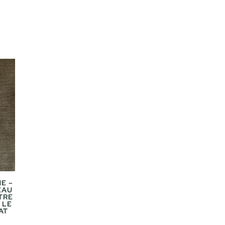
E –
EAU
TRE
 LE
AT