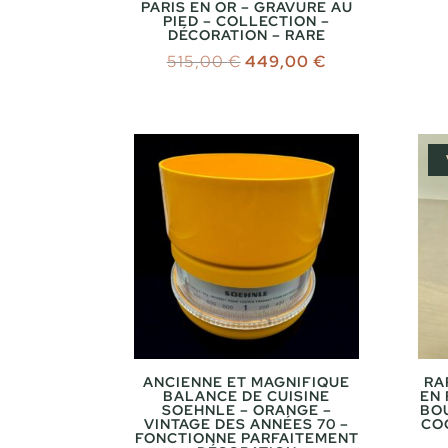
PARIS EN OR – GRAVURE AU
PIED – COLLECTION –
DÉCORATION – RARE
Le
Le
515,00
€
449,00
€
prix
prix
initial
actuel
était :
est :
515,00 €.
449,00 €.
ANCIENNE ET MAGNIFIQUE
RA
BALANCE DE CUISINE
EN
SOEHNLE – ORANGE –
BO
VINTAGE DES ANNÉES 70 –
COC
FONCTIONNE PARFAITEMENT