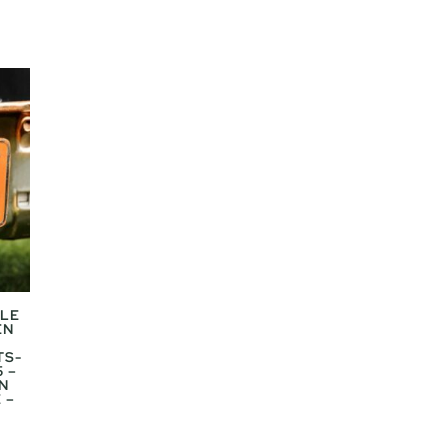
ALE
EN
TS-
5 –
N
 –