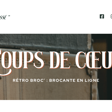
F
A
C
E
B
O
O
K
oups de cœ
RÉTRO BROC’ : BROCANTE EN LIGNE