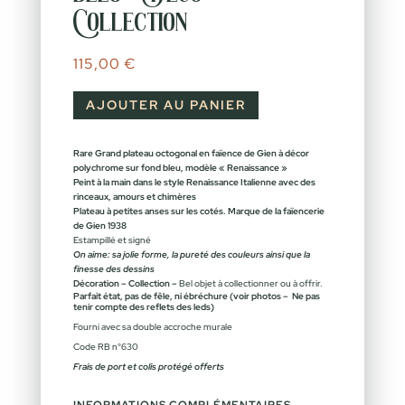
Collection
115,00
€
AJOUTER AU PANIER
Rare Grand plateau octogonal en faïence de Gien à décor
polychrome sur fond bleu, modèle « Renaissance »
Peint à la main dans le style Renaissance Italienne avec des
rinceaux, amours et chimères
Plateau à petites anses sur les cotés. Marque de la faïencerie
de Gien 1938
Estampillé et signé
On aime: sa jolie forme, la pureté des couleurs ainsi que la
finesse des dessins
Décoration – Collection –
Bel objet à collectionner ou à offrir.
Parfait état, pas de fêle, ni ébréchure (voir photos – Ne pas
tenir compte des reflets des leds)
Fourni avec sa double accroche murale
Code RB n°630
Frais de port et colis protégé offerts