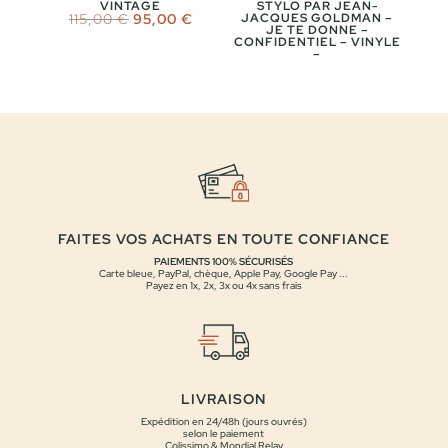
VINTAGE
STYLO PAR JEAN-
Le
Le
115,00
€
95,00
€
JACQUES GOLDMAN –
JE TE DONNE –
prix
prix
CONFIDENTIEL – VINYLE
initial
actuel
–
était :
est :
115,00 €.
95,00 €.
FAITES VOS ACHATS EN TOUTE CONFIANCE
PAIEMENTS 100% SÉCURISÉS
Carte bleue, PayPal, chèque, Apple Pay, Google Pay ...
Payez en 1x, 2x, 3x ou 4x sans frais
LIVRAISON
Expédition en 24/48h (jours ouvrés)
selon le paiement
Colissimo & Mondial Relay