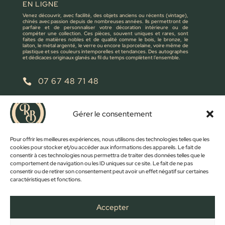
EN LIGNE
Venez découvrir, avec facilité, des objets anciens ou récents (vintage),
chinés avec passion depuis de nombreuses années. Ils permettront de
parfaire et de personnaliser votre décoration intérieure ou de
compéter une collection. Ces pièces, souvent uniques et rares, sont
faites de matières nobles et de qualité comme le bois, le bronze, le
laiton, le métal argenté, le verre ou encore la porcelaine, voire même de
plastique et ses couleurs intemporelles et tendances. Des autographes
et dédicaces originaux glanés au fil du temps complètent l’ensemble.
07 67 48 71 48

retrobroc85@gmail.com

Gérer le consentement
NOUS ÉCRIRE
Pour offrir les meilleures expériences, nous utilisons des technologies telles que les
cookies pour stocker et/ou accéder aux informations des appareils. Le fait de
consentir à ces technologies nous permettra de traiter des données telles que le
comportement de navigation ou les ID uniques sur ce site. Le fait de ne pas
consentir ou de retirer son consentement peut avoir un effet négatif sur certaines
caractéristiques et fonctions.
Accepter