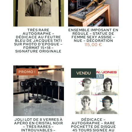
TRÈS RARE
ENSEMBLE IMPOSANT EN
AUTOGRAPHE –
RÉGULE – STATUE DE
DÉDICACE AU FEUTRE
FEMME SEXY ASSISE –
BLEU DE JACQUES TATI
NUE – DÉCORATION
SUR PHOTO D’EPOQUE –
115,00
€
FORMAT 15×18 –
SIGNATURE ORIGINALE
PROMO !
VENDU
JOLI LOT DE 8 VERRES À
DÉDICACE –
APÉRO EN CRISTAL NOIR
AUTOGRAPHE – RARE
– TRÈS RARES –
POCHETTE DE DISQUE
INTROUVABLES –
45 TOURS SIGNÉE AU