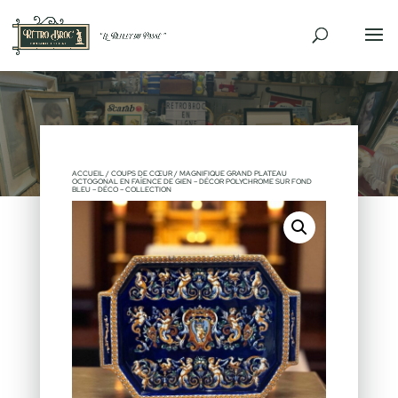
ACCUEIL
/
COUPS DE CŒUR
/ MAGNIFIQUE GRAND PLATEAU
OCTOGONAL EN FAÏENCE DE GIEN – DÉCOR POLYCHROME SUR FOND
BLEU – DÉCO – COLLECTION