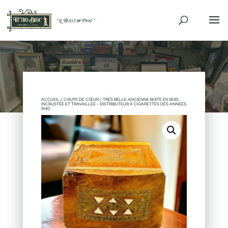
VENDU
ACCUEIL
/
COUPS DE CŒUR
/ TRÈS BELLE ANCIENNE BOITE EN BOIS
INCRUSTÉE ET TRAVAILLÉE – DISTRIBUTEUR À CIGARETTES DES ANNÉES
1940