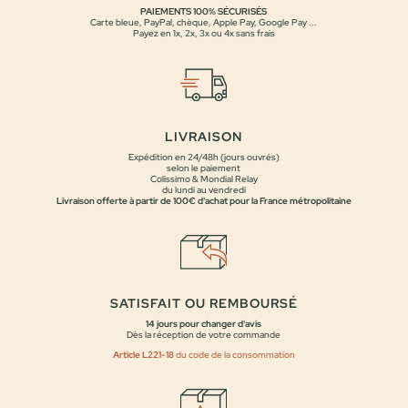
PAIEMENTS 100% SÉCURISÉS
Carte bleue, PayPal, chèque, Apple Pay, Google Pay ...
Payez en 1x, 2x, 3x ou 4x sans frais
LIVRAISON
Expédition en 24/48h (jours ouvrés)
selon le paiement
Colissimo & Mondial Relay
du lundi au vendredi
Livraison offerte à partir de 100€ d'achat pour la France métropolitaine
SATISFAIT OU REMBOURSÉ
14 jours pour changer d'avis
Dès la réception de votre commande
Article L221-18
du code de la consommation