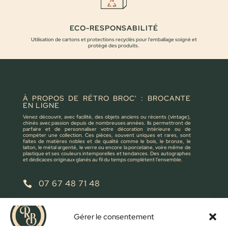
ECO-RESPONSABILITÉ
Utilisation de cartons et protections recyclés pour l'emballage soigné et
protégé des produits.
À PROPOS DE RÉTRO BROC' : BROCANTE
EN LIGNE
Venez découvrir, avec facilité, des objets anciens ou récents (vintage),
chinés avec passion depuis de nombreuses années. Ils permettront de
parfaire et de personnaliser votre décoration intérieure ou de
compéter une collection. Ces pièces, souvent uniques et rares, sont
faites de matières nobles et de qualité comme le bois, le bronze, le
laiton, le métal argenté, le verre ou encore la porcelaine, voire même de
plastique et ses couleurs intemporelles et tendances. Des autographes
et dédicaces originaux glanés au fil du temps complètent l’ensemble.
07 67 48 71 48

retrobroc85@gmail.com

Gérer le consentement