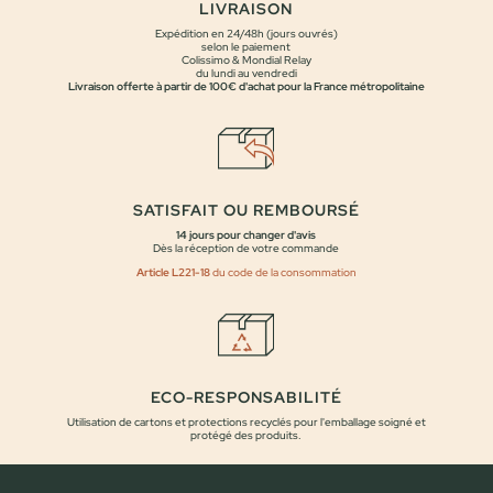
LIVRAISON
Expédition en 24/48h (jours ouvrés)
selon le paiement
Colissimo & Mondial Relay
du lundi au vendredi
Livraison offerte à partir de 100€ d'achat pour la France métropolitaine
SATISFAIT OU REMBOURSÉ
14 jours pour changer d'avis
Dès la réception de votre commande
Article L221-18
du code de la consommation
ECO-RESPONSABILITÉ
Utilisation de cartons et protections recyclés pour l'emballage soigné et
protégé des produits.