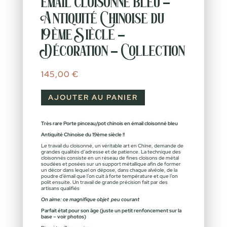
émail cloisonné bleu –
Antiquité Chinoise du
19ème Siècle –
Décoration – Collection
145,00
€
AJOUTER AU PANIER
Très rare Porte pinceau/pot chinois en émail cloisonné bleu
Antiquité Chinoise du 19ème siècle !!
Le travail du cloisonné, un véritable art en Chine, demande de
grandes qualités d’adresse et de patience. La technique des
cloisonnés consiste en un réseau de fines cloisons de métal
soudées et posées sur un support métallique afin de former
un décor dans lequel on dépose, dans chaque alvéole, de la
poudre d’émail que l’on cuit à forte température et que l’on
polit ensuite. Un travail de grande précision fait par des
artisans qualifiés
On aime: ce magnifique objet peu courant
Parfait état pour son âge (juste un petit renfoncement sur la
base – voir photos)