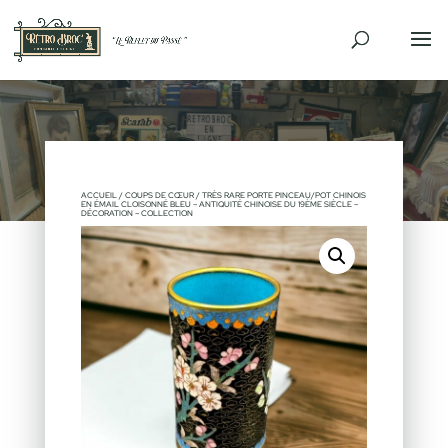
ACCUEIL
/
COUPS DE CŒUR
/ TRÈS RARE PORTE PINCEAU/POT CHINOIS
EN ÉMAIL CLOISONNÉ BLEU – ANTIQUITÉ CHINOISE DU 19ÈME SIÈCLE –
DÉCORATION – COLLECTION