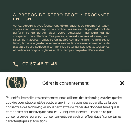
À PROPOS DE RÉTRO BROC' : BROCANTE
EN LIGNE
Venez découvrir, avec facilité, des objets anciens ou récents (vintage),
chinés avec passion depuis de nombreuses années. Ils permettront de
parfaire et de personnaliser votre décoration intérieure ou de
compéter une collection. Ces pièces, souvent uniques et rares, sont
faites de matières nobles et de qualité comme le bois, le bronze, le
laiton, le métal argenté, le verre ou encore la porcelaine, voire même de
plastique et ses couleurs intemporelles et tendances. Des autographes
et dédicaces originaux glanés au fil du temps complètent l’ensemble.
07 67 48 71 48

retrobroc85@gmail.com

Gérer le consentement
NOUS ÉCRIRE
Pour offrir les meilleures expériences, nous utilisons des technologies telles que les
cookies pour stocker et/ou accéder aux informations des appareils. Le fait de
consentir à ces technologies nous permettra de traiter des données telles que le
comportement de navigation ou les ID uniques sur ce site. Le fait de ne pas
consentir ou de retirer son consentement peut avoir un effet négatif sur certaines
caractéristiques et fonctions.