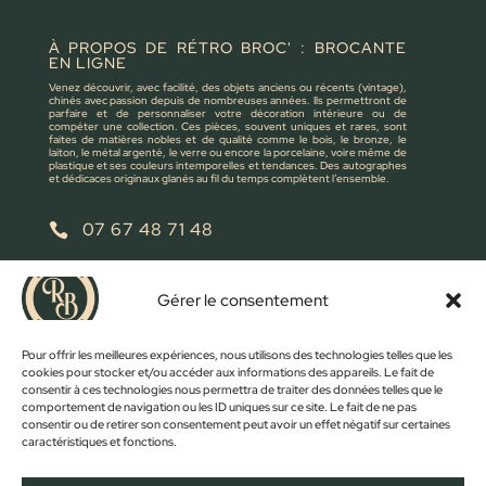
À PROPOS DE RÉTRO BROC' : BROCANTE
EN LIGNE
Venez découvrir, avec facilité, des objets anciens ou récents (vintage),
chinés avec passion depuis de nombreuses années. Ils permettront de
parfaire et de personnaliser votre décoration intérieure ou de
compéter une collection. Ces pièces, souvent uniques et rares, sont
faites de matières nobles et de qualité comme le bois, le bronze, le
laiton, le métal argenté, le verre ou encore la porcelaine, voire même de
plastique et ses couleurs intemporelles et tendances. Des autographes
et dédicaces originaux glanés au fil du temps complètent l’ensemble.
07 67 48 71 48

retrobroc85@gmail.com

Gérer le consentement
NOUS ÉCRIRE
Pour offrir les meilleures expériences, nous utilisons des technologies telles que les
cookies pour stocker et/ou accéder aux informations des appareils. Le fait de
consentir à ces technologies nous permettra de traiter des données telles que le
comportement de navigation ou les ID uniques sur ce site. Le fait de ne pas
consentir ou de retirer son consentement peut avoir un effet négatif sur certaines
caractéristiques et fonctions.