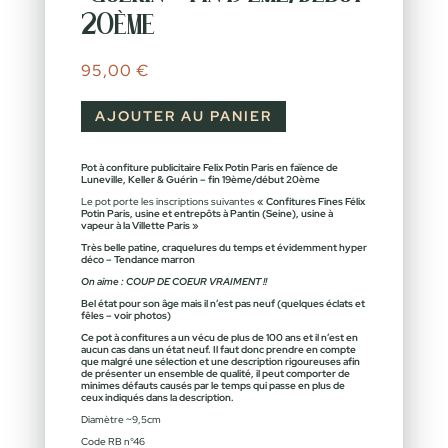
20ème
95,00
€
AJOUTER AU PANIER
Pot à confiture publicitaire Felix Potin Paris en faïence de
Luneville, Keller & Guérin – fin 19ème/début 20ème
Le pot porte les inscriptions suivantes
« Confitures Fines Félix
Potin Paris, usine et entrepôts à Pantin (Seine), usine à
vapeur à la Villette Paris »
Très belle patine, craquelures du temps et évidemment hyper
déco – Tendance marron
On aime : COUP DE COEUR VRAIMENT !!
Bel état pour son âge mais il n’est pas neuf (quelques éclats et
fêles – voir photos)
Ce pot à confitures a un vécu de plus de 100 ans et il n’est en
aucun cas dans un état neuf. Il faut donc prendre en compte
que malgré une sélection et une description rigoureuses afin
de présenter un ensemble de qualité, il peut comporter de
minimes défauts causés par le temps qui passe en plus de
ceux indiqués dans la description.
Diamètre ~9,5cm
Code RB n°46