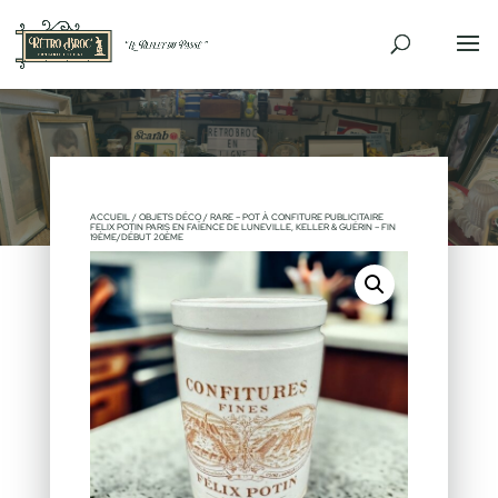
ACCUEIL
/
OBJETS DÉCO
/ RARE – POT À CONFITURE PUBLICITAIRE
FELIX POTIN PARIS EN FAÏENCE DE LUNEVILLE, KELLER & GUÉRIN – FIN
19ÈME/DÉBUT 20ÈME