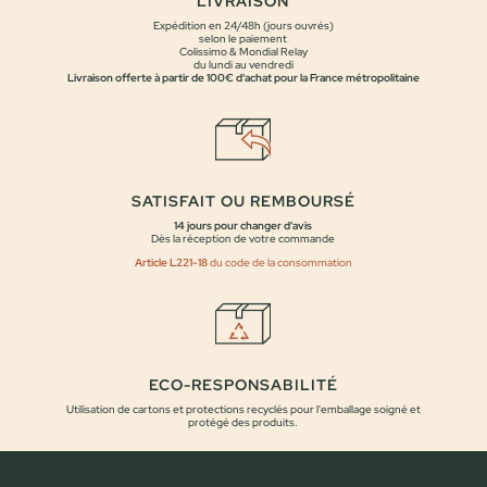
LIVRAISON
Expédition en 24/48h (jours ouvrés)
selon le paiement
Colissimo & Mondial Relay
du lundi au vendredi
Livraison offerte à partir de 100€ d'achat pour la France métropolitaine
SATISFAIT OU REMBOURSÉ
14 jours pour changer d'avis
Dès la réception de votre commande
Article L221-18
du code de la consommation
ECO-RESPONSABILITÉ
Utilisation de cartons et protections recyclés pour l'emballage soigné et
protégé des produits.