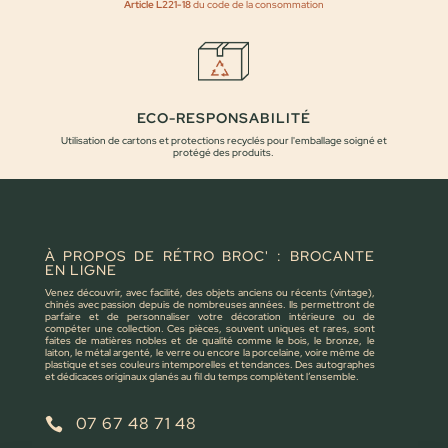
Article L221-18
du code de la consommation
ECO-RESPONSABILITÉ
Utilisation de cartons et protections recyclés pour l'emballage soigné et
protégé des produits.
À PROPOS DE RÉTRO BROC' : BROCANTE
EN LIGNE
Venez découvrir, avec facilité, des objets anciens ou récents (vintage),
chinés avec passion depuis de nombreuses années. Ils permettront de
parfaire et de personnaliser votre décoration intérieure ou de
compéter une collection. Ces pièces, souvent uniques et rares, sont
faites de matières nobles et de qualité comme le bois, le bronze, le
laiton, le métal argenté, le verre ou encore la porcelaine, voire même de
plastique et ses couleurs intemporelles et tendances. Des autographes
et dédicaces originaux glanés au fil du temps complètent l’ensemble.
07 67 48 71 48
