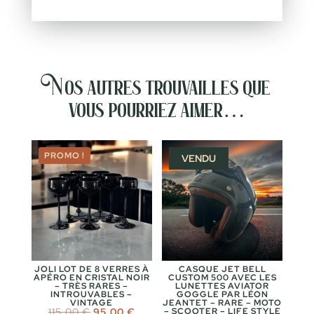
Nos autres trouvailles que
vous pourriez aimer…
PROMO !
VENDU
JOLI LOT DE 8 VERRES À
CASQUE JET BELL
APÉRO EN CRISTAL NOIR
CUSTOM 500 AVEC LES
– TRÈS RARES –
LUNETTES AVIATOR
INTROUVABLES –
GOGGLE PAR LÉON
VINTAGE
JEANTET – RARE – MOTO
Le
Le
115,00
€
95,00
€
– SCOOTER – LIFE STYLE