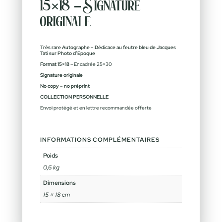
15×18 – Signature
originale
Très rare Autographe – Dédicace au feutre bleu de Jacques
Tati sur Photo d’Epoque
Format 15×18
– Encadrée 25×30
Signature originale
No copy – no préprint
COLLECTION PERSONNELLE
Envoi protégé et en lettre recommandée offerte
INFORMATIONS COMPLÉMENTAIRES
Poids
0,6 kg
Dimensions
15 × 18 cm