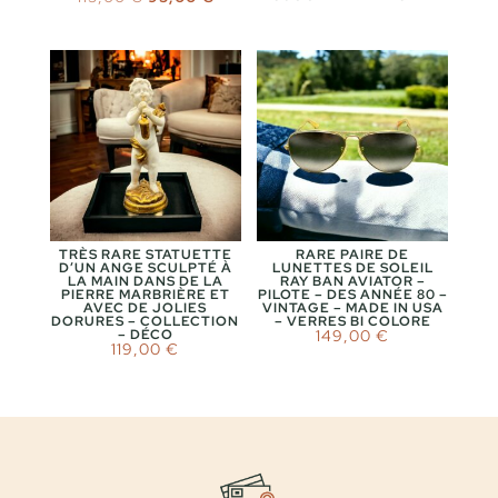
prix
prix
initial
actuel
était :
est :
115,00 €.
95,00 €.
TRÈS RARE STATUETTE
RARE PAIRE DE
D’UN ANGE SCULPTÉ À
LUNETTES DE SOLEIL
LA MAIN DANS DE LA
RAY BAN AVIATOR –
PIERRE MARBRIÈRE ET
PILOTE – DES ANNÉE 80 –
AVEC DE JOLIES
VINTAGE – MADE IN USA
DORURES – COLLECTION
– VERRES BI COLORE
– DÉCO
149,00
€
119,00
€