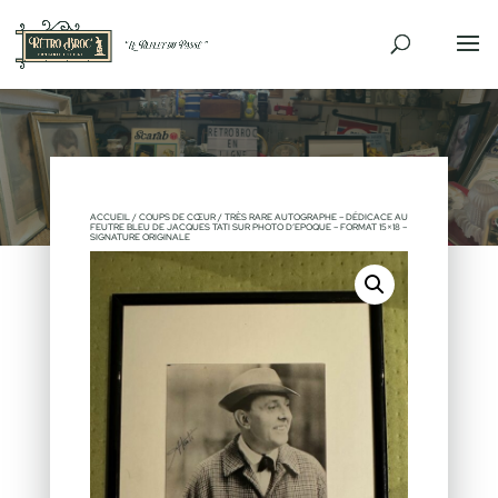
VENDU
ACCUEIL
/
COUPS DE CŒUR
/ TRÈS RARE AUTOGRAPHE – DÉDICACE AU
FEUTRE BLEU DE JACQUES TATI SUR PHOTO D’EPOQUE – FORMAT 15×18 –
SIGNATURE ORIGINALE