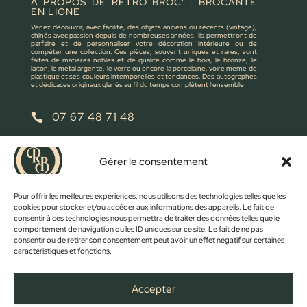
À PROPOS DE RÉTRO BROC' : BROCANTE
EN LIGNE
Venez découvrir, avec facilité, des objets anciens ou récents (vintage),
chinés avec passion depuis de nombreuses années. Ils permettront de
parfaire et de personnaliser votre décoration intérieure ou de
compéter une collection. Ces pièces, souvent uniques et rares, sont
faites de matières nobles et de qualité comme le bois, le bronze, le
laiton, le métal argenté, le verre ou encore la porcelaine, voire même de
plastique et ses couleurs intemporelles et tendances. Des autographes
et dédicaces originaux glanés au fil du temps complètent l’ensemble.
07 67 48 71 48

retrobroc85@gmail.com

Gérer le consentement
NOUS ÉCRIRE
Pour offrir les meilleures expériences, nous utilisons des technologies telles que les
cookies pour stocker et/ou accéder aux informations des appareils. Le fait de
consentir à ces technologies nous permettra de traiter des données telles que le
comportement de navigation ou les ID uniques sur ce site. Le fait de ne pas
consentir ou de retirer son consentement peut avoir un effet négatif sur certaines
caractéristiques et fonctions.
Accepter