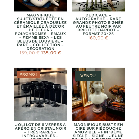
MAGNIFIQUE
DÉDICACE –
SUJET/STATUETTE EN
AUTOGRAPHE – RARE
CÉRAMIQUE CRAQUELÉE
GRANDE PHOTO SIGNÉE
ET ÉMAILLÉE À DÉCOR
AU FEUTRE NOIR PAR
DE FLEURS
BRIGITTE BARDOT –
POLYCHROMES – EMAUX
FORMAT 20×25
– FEMME SEXY – LES
160,00
€
BLEUS DE LOUVIÈRE –
RARE – COLLECTION –
DÉCORATION
Le
Le
159,00
€
135,00
€
prix
prix
initial
actuel
était :
est :
159,00 €.
135,00 €.
PROMO !
VENDU
JOLI LOT DE 8 VERRES À
MAGNIFIQUE BUSTE EN
APÉRO EN CRISTAL NOIR
CIRE SUR PIÉDOUCHE
– TRÈS RARES –
AMOVIBLE – FIN 19ÈME
INTROUVABLES –
SIÈCLE – SIGNÉ – JEUNE