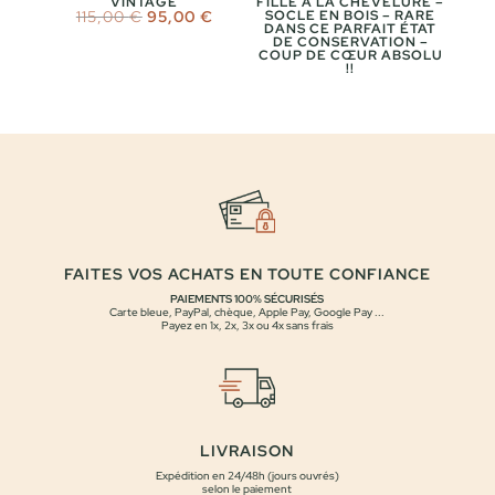
VINTAGE
FILLE À LA CHEVELURE –
Le
Le
115,00
€
95,00
€
SOCLE EN BOIS – RARE
DANS CE PARFAIT ÉTAT
prix
prix
DE CONSERVATION –
initial
actuel
COUP DE CŒUR ABSOLU
était :
est :
!!
115,00 €.
95,00 €.
FAITES VOS ACHATS EN TOUTE CONFIANCE
PAIEMENTS 100% SÉCURISÉS
Carte bleue, PayPal, chèque, Apple Pay, Google Pay ...
Payez en 1x, 2x, 3x ou 4x sans frais
LIVRAISON
Expédition en 24/48h (jours ouvrés)
selon le paiement