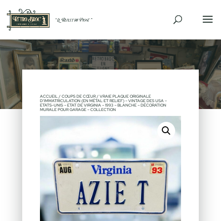
ACCUEIL
/
COUPS DE CŒUR
/ VRAIE PLAQUE ORIGINALE
D’IMMATRICULATION (EN MÉTAL ET RELIEF) – VINTAGE DES USA –
ETATS-UNIS – ETAT DE VIRGINIA – 1993 – BLANCHE – DÉCORATION
MURALE POUR GARAGE – COLLECTION