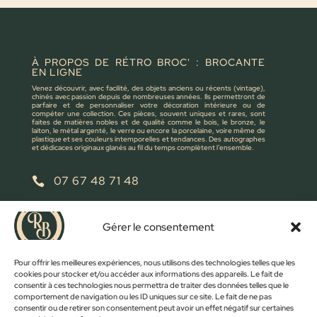
À PROPOS DE RÉTRO BROC' : BROCANTE
EN LIGNE
Venez découvrir, avec facilité, des objets anciens ou récents (vintage),
chinés avec passion depuis de nombreuses années. Ils permettront de
parfaire et de personnaliser votre décoration intérieure ou de
compéter une collection. Ces pièces, souvent uniques et rares, sont
faites de matières nobles et de qualité comme le bois, le bronze, le
laiton, le métal argenté, le verre ou encore la porcelaine, voire même de
plastique et ses couleurs intemporelles et tendances. Des autographes
et dédicaces originaux glanés au fil du temps complètent l’ensemble.
07 67 48 71 48

retrobroc85@gmail.com

Gérer le consentement
NOUS ÉCRIRE
Pour offrir les meilleures expériences, nous utilisons des technologies telles que les
cookies pour stocker et/ou accéder aux informations des appareils. Le fait de
consentir à ces technologies nous permettra de traiter des données telles que le
comportement de navigation ou les ID uniques sur ce site. Le fait de ne pas
consentir ou de retirer son consentement peut avoir un effet négatif sur certaines