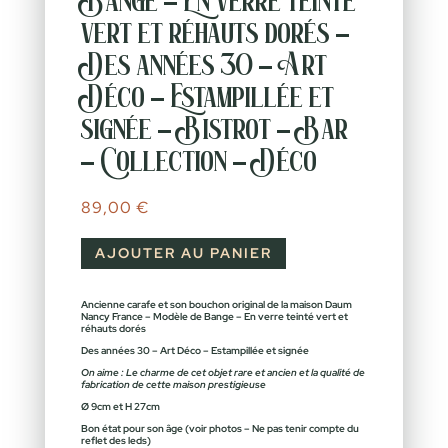
Bange – En verre teinté
vert et réhauts dorés –
Des années 30 – Art
Déco – Estampillée et
signée – Bistrot – Bar
– Collection – Déco
89,00
€
AJOUTER AU PANIER
Ancienne carafe et son bouchon original de la maison Daum
Nancy France – Modèle de Bange – En verre teinté vert et
réhauts dorés
Des années 30 – Art Déco – Estampillée et signée
On aime : Le charme de cet objet rare et ancien et la qualité de
fabrication de cette maison prestigieuse
Ø 9cm et H 27cm
Bon état pour son âge (voir photos – Ne pas tenir compte du
reflet des leds)