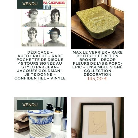
VENDU
DÉDICACE –
MAX LE VERRIER – RARE
AUTOGRAPHE – RARE
BOITE/COFFRET EN
POCHETTE DE DISQUE
BRONZE – DÉCOR
45 TOURS SIGNÉE AU
FLEURS DE LYS & PORC-
STYLO PAR JEAN-
EPIC – ENSEMBLE SIGNÉ
JACQUES GOLDMAN –
– COLLECTION –
JE TE DONNE –
DÉCORATION
CONFIDENTIEL – VINYLE
145,00
€
–
VENDU