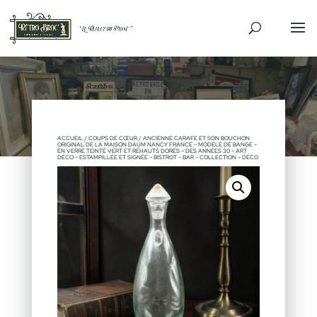
ACCUEIL
/
COUPS DE CŒUR
/ ANCIENNE CARAFE ET SON BOUCHON
ORIGINAL DE LA MAISON DAUM NANCY FRANCE – MODÈLE DE BANGE –
EN VERRE TEINTÉ VERT ET RÉHAUTS DORÉS – DES ANNÉES 30 – ART
DÉCO – ESTAMPILLÉE ET SIGNÉE – BISTROT – BAR – COLLECTION – DÉCO