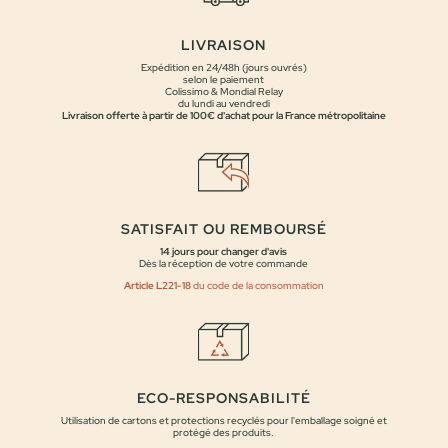
LIVRAISON
Expédition en 24/48h (jours ouvrés)
selon le paiement
Colissimo & Mondial Relay
du lundi au vendredi
Livraison offerte à partir de 100€ d'achat pour la France métropolitaine
SATISFAIT OU REMBOURSÉ
14 jours pour changer d'avis
Dès la réception de votre commande
Article L221-18
du code de la consommation
ECO-RESPONSABILITÉ
Utilisation de cartons et protections recyclés pour l'emballage soigné et
protégé des produits.