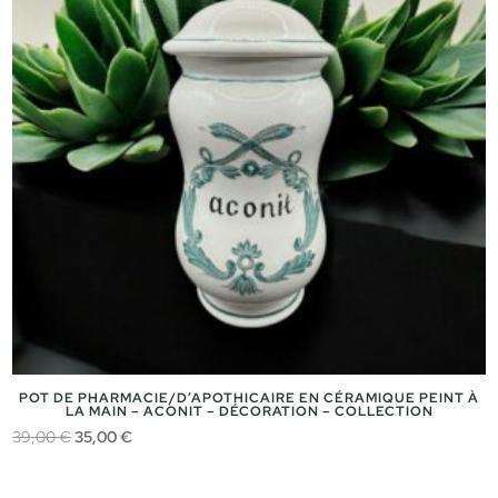
POT DE PHARMACIE/D’APOTHICAIRE EN CÉRAMIQUE PEINT À
LA MAIN – ACONIT – DÉCORATION – COLLECTION
Le
Le
39,00
€
35,00
€
prix
prix
initial
actuel