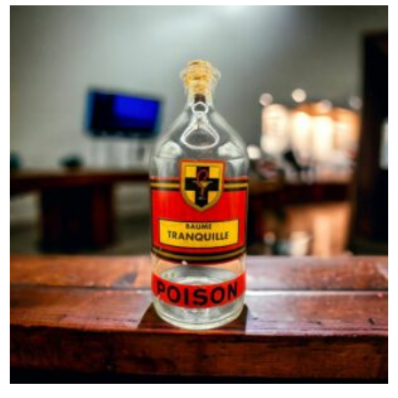
était :
est :
39,00 €.
35,00 €.