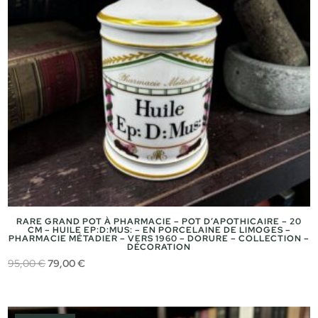
RARE GRAND POT À PHARMACIE – POT D’APOTHICAIRE – 20
CM – HUILE EP:D:MUS: – EN PORCELAINE DE LIMOGES –
PHARMACIE MÉTADIER – VERS 1960 – DORURE – COLLECTION –
DÉCORATION
Le
Le
95,00
€
79,00
€
prix
prix
initial
actuel
était :
est :