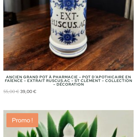
ANCIEN GRAND POT À PHARMACIE – POT D’APOTHICAIRE EN
FAÏENCE – EXTRAIT RUSCUS.AC – ST CLÉMENT – COLLECTION
– DÉCORATION
Le
Le
55,00
€
39,00
€
prix
prix
initial
actuel
était :
est :
Promo !
55,00 €.
39,00 €.