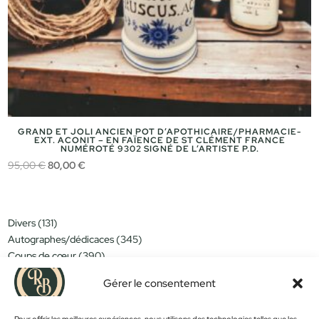
GRAND ET JOLI ANCIEN POT D’APOTHICAIRE/PHARMACIE-
EXT. ACONIT – EN FAÏENCE DE ST CLÉMENT FRANCE
NUMÉROTÉ 9302 SIGNÉ DE L’ARTISTE P.D.
Le
Le
95,00
€
80,00
€
prix
prix
initial
actuel
était :
est :
131
Divers
131
95,00 €.
80,00 €.
produits
345
Autographes/dédicaces
345
produits
390
Coups de cœur
390
produits
151
Miniatures/jouets
151
produits
Gérer le consentement
314
Moins de 15€
314
produits
152
Nouveautés
152
produits