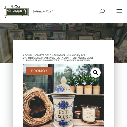
ACCUEIL
/
OBJETS DÉCO
/ GRAND ET JOLI ANCIEN POT
D’APOTHICAIRE/PHARMACIE- EXT. ACONIT – EN FAÏENCE DE ST
CLÉMENT FRANCE NUMÉROTÉ 9302 SIGNÉ DE L’ARTISTE P.D.
PROMO !