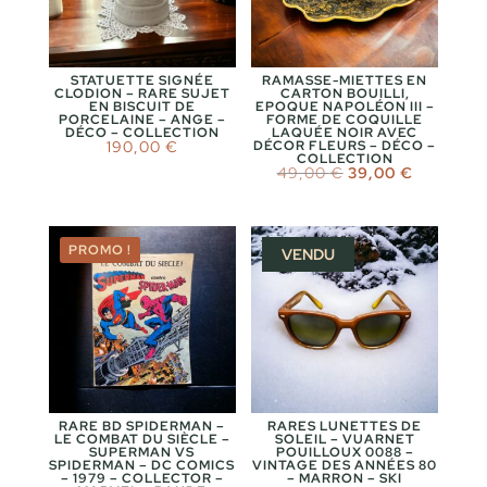
STATUETTE SIGNÉE
RAMASSE-MIETTES EN
CLODION – RARE SUJET
CARTON BOUILLI,
EN BISCUIT DE
EPOQUE NAPOLÉON III –
PORCELAINE – ANGE –
FORME DE COQUILLE
DÉCO – COLLECTION
LAQUÉE NOIR AVEC
190,00
€
DÉCOR FLEURS – DÉCO –
COLLECTION
Le
Le
49,00
€
39,00
€
prix
prix
initial
actuel
était :
est :
49,00 €.
39,00 €.
PROMO !
VENDU
RARE BD SPIDERMAN –
RARES LUNETTES DE
LE COMBAT DU SIÈCLE –
SOLEIL – VUARNET
SUPERMAN VS
POUILLOUX 0088 –
SPIDERMAN – DC COMICS
VINTAGE DES ANNÉES 80
– 1979 – COLLECTOR –
– MARRON – SKI