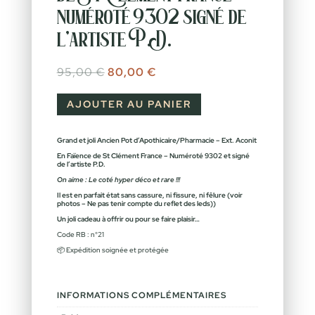
numéroté 9302 signé de
l’artiste P.D.
Le prix initial était : 95,00 €.
Le prix actuel est : 80,00 €.
95,00
€
80,00
€
AJOUTER AU PANIER
Grand et joli Ancien Pot d’Apothicaire/Pharmacie – Ext. Aconit
En Faïence de St Clément France – N
uméroté 9302 et signé
de l’artiste P.D.
On aime : Le coté hyper déco et rare !!!
Il est en parfait état sans cassure, ni fissure, ni fêlure (voir
photos – Ne pas tenir compte du reflet des leds))
Un joli cadeau à offrir ou pour se faire plaisir…
Code RB : n°21
📦 Expédition soignée et protégée
INFORMATIONS COMPLÉMENTAIRES