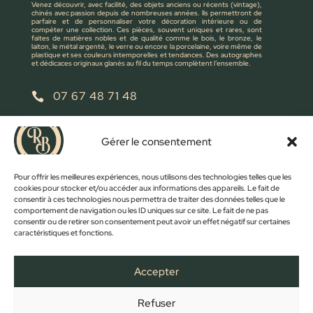
Venez découvrir, avec facilité, des objets anciens ou récents (vintage),
chinés avec passion depuis de nombreuses années. Ils permettront de
parfaire et de personnaliser votre décoration intérieure ou de
compéter une collection. Ces pièces, souvent uniques et rares, sont
faites de matières nobles et de qualité comme le bois, le bronze, le
laiton, le métal argenté, le verre ou encore la porcelaine, voire même de
plastique et ses couleurs intemporelles et tendances. Des autographes
et dédicaces originaux glanés au fil du temps complètent l’ensemble.
07 67 48 71 48

retrobroc85@gmail.com

Gérer le consentement
NOUS ÉCRIRE
Pour offrir les meilleures expériences, nous utilisons des technologies telles que les
cookies pour stocker et/ou accéder aux informations des appareils. Le fait de
consentir à ces technologies nous permettra de traiter des données telles que le
comportement de navigation ou les ID uniques sur ce site. Le fait de ne pas
consentir ou de retirer son consentement peut avoir un effet négatif sur certaines
caractéristiques et fonctions.
Accepter
Refuser
FACEBOOK
INSTAGRAM
ACCUEIL
BOUTIQUE
CONTACT