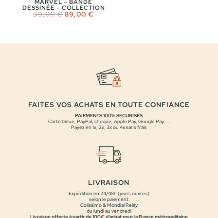
MARVEL – BANDE
DESSINÉE – COLLECTION
Le
Le
99,00
€
89,00
€
prix
prix
initial
actuel
était :
est :
99,00 €.
89,00 €.
FAITES VOS ACHATS EN TOUTE CONFIANCE
PAIEMENTS 100% SÉCURISÉS
Carte bleue, PayPal, chèque, Apple Pay, Google Pay ...
Payez en 1x, 2x, 3x ou 4x sans frais
LIVRAISON
Expédition en 24/48h (jours ouvrés)
selon le paiement
Colissimo & Mondial Relay
du lundi au vendredi
Livraison offerte à partir de 100€ d'achat pour la France métropolitaine