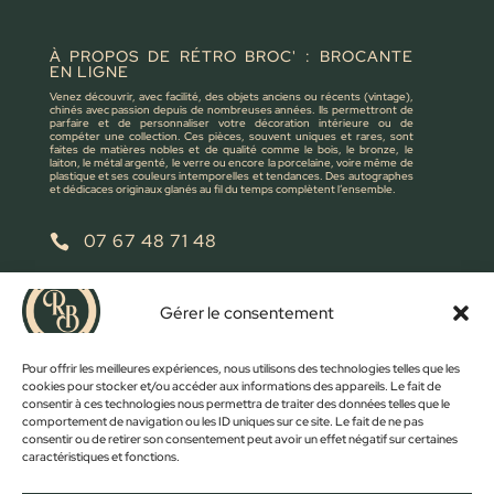
À PROPOS DE RÉTRO BROC' : BROCANTE
EN LIGNE
Venez découvrir, avec facilité, des objets anciens ou récents (vintage),
chinés avec passion depuis de nombreuses années. Ils permettront de
parfaire et de personnaliser votre décoration intérieure ou de
compéter une collection. Ces pièces, souvent uniques et rares, sont
faites de matières nobles et de qualité comme le bois, le bronze, le
laiton, le métal argenté, le verre ou encore la porcelaine, voire même de
plastique et ses couleurs intemporelles et tendances. Des autographes
et dédicaces originaux glanés au fil du temps complètent l’ensemble.
07 67 48 71 48

retrobroc85@gmail.com

Gérer le consentement
NOUS ÉCRIRE
Pour offrir les meilleures expériences, nous utilisons des technologies telles que les
cookies pour stocker et/ou accéder aux informations des appareils. Le fait de
consentir à ces technologies nous permettra de traiter des données telles que le
comportement de navigation ou les ID uniques sur ce site. Le fait de ne pas
consentir ou de retirer son consentement peut avoir un effet négatif sur certaines
caractéristiques et fonctions.