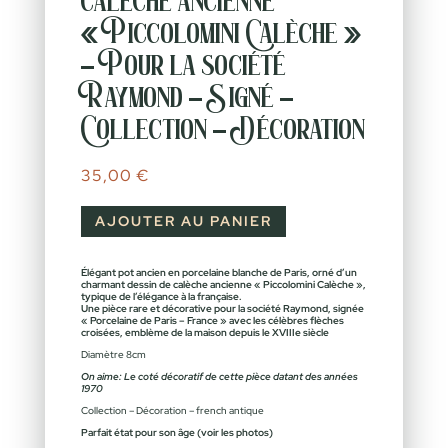
calèche ancienne
« Piccolomini Calèche »
– Pour la société
Raymond – Signé –
Collection – Décoration
35,00
€
AJOUTER AU PANIER
Élégant pot ancien en porcelaine blanche de Paris, orné d’un
charmant dessin de calèche ancienne « Piccolomini Calèche »,
typique de l’élégance à la française.
Une pièce rare et décorative pour la société Raymond, signée
« Porcelaine de Paris – France » avec les célèbres flèches
croisées, emblème de la maison depuis le XVIIIe siècle
Diamètre 8cm
On aime: Le coté décoratif de cette pièce datant des années
1970
Collection – Décoration – french antique
Parfait état pour son âge (voir les photos)