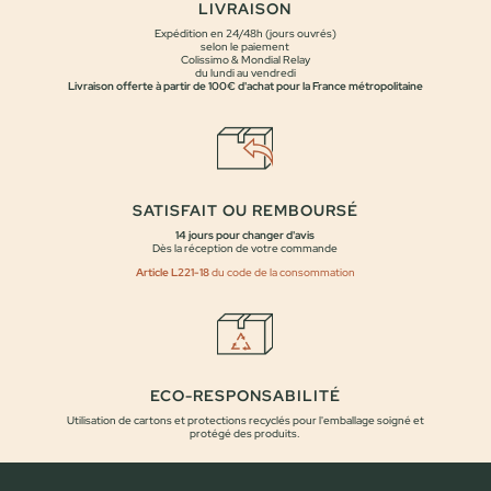
LIVRAISON
Expédition en 24/48h (jours ouvrés)
selon le paiement
Colissimo & Mondial Relay
du lundi au vendredi
Livraison offerte à partir de 100€ d'achat pour la France métropolitaine
SATISFAIT OU REMBOURSÉ
14 jours pour changer d'avis
Dès la réception de votre commande
Article L221-18
du code de la consommation
ECO-RESPONSABILITÉ
Utilisation de cartons et protections recyclés pour l'emballage soigné et
protégé des produits.