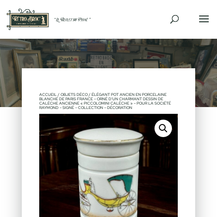
ACCUEIL
/
OBJETS DÉCO
/ ÉLÉGANT POT ANCIEN EN PORCELAINE
BLANCHE DE PARIS FRANCE – ORNÉ D’UN CHARMANT DESSIN DE
CALÈCHE ANCIENNE « PICCOLOMINI CALÈCHE » – POUR LA SOCIÉTÉ
RAYMOND – SIGNÉ – COLLECTION – DÉCORATION