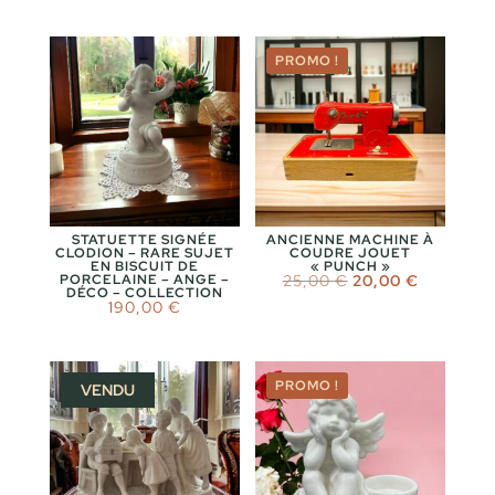
PROMO !
STATUETTE SIGNÉE
ANCIENNE MACHINE À
CLODION – RARE SUJET
COUDRE JOUET
EN BISCUIT DE
« PUNCH »
Le
Le
PORCELAINE – ANGE –
25,00
€
20,00
€
DÉCO – COLLECTION
prix
prix
190,00
€
initial
actuel
était :
est :
25,00 €.
20,00 €.
PROMO !
VENDU