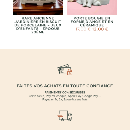
RARE ANCIENNE
PORTE BOUGIE EN
JARDINIÈRE EN BISCUIT
FORME D’ANGE ET EN
DE PORCELAINE – JEUX
CÉRAMIQUE
Le
Le
D’ENFANTS – EPOQUE
17,00
€
12,00
€
20ÈME
prix
prix
initial
actuel
était :
est :
17,00 €.
12,00 €.
FAITES VOS ACHATS EN TOUTE CONFIANCE
PAIEMENTS 100% SÉCURISÉS
Carte bleue, PayPal, chèque, Apple Pay, Google Pay ...
Payez en 1x, 2x, 3x ou 4x sans frais