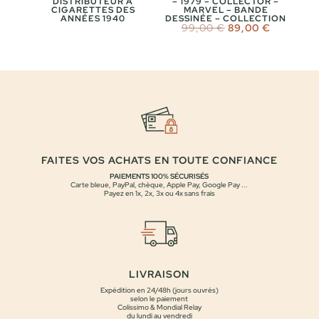
DISTRIBUTEUR À
– 1979 – COLLECTOR –
CIGARETTES DES
MARVEL – BANDE
ANNÉES 1940
DESSINÉE – COLLECTION
Le
Le
99,00
€
89,00
€
prix
prix
initial
actuel
était :
est :
99,00 €.
89,00 €.
FAITES VOS ACHATS EN TOUTE CONFIANCE
PAIEMENTS 100% SÉCURISÉS
Carte bleue, PayPal, chèque, Apple Pay, Google Pay ...
Payez en 1x, 2x, 3x ou 4x sans frais
LIVRAISON
Expédition en 24/48h (jours ouvrés)
selon le paiement
Colissimo & Mondial Relay
du lundi au vendredi