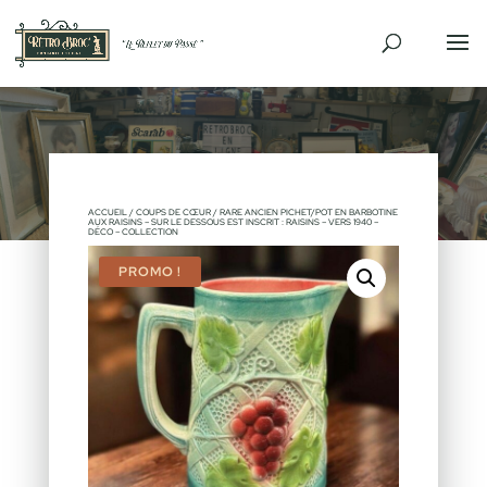
ACCUEIL
/
COUPS DE CŒUR
/ RARE ANCIEN PICHET/POT EN BARBOTINE
AUX RAISINS – SUR LE DESSOUS EST INSCRIT : RAISINS – VERS 1940 –
DÉCO – COLLECTION
PROMO !