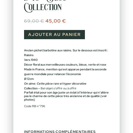
Collection
Le prix initial était : 69,00 €.
Le prix actuel est : 45,00 €.
69,00
€
45,00
€
AJOUTER AU PANIER
Ancien pichet barbotine aux raisins. Sur le dessous est inscrit :
Raisins
Vers 1940
Décor floral aux merveilleuses couleurs, bleue, verte et rose
Made in France, mention qui est apparue pendant la seconde
guerre mondiale pour relancer l’économie
Ø 12cm
On aime: Cette pièce rare et hyper décorative
Collection –
Bel objet s’offrir ou à offrir
Parfait état pour son âge juste un éclat à l’intérieur qui n’altère
pas le charme de cette pièce très ancienne et de qualité (voir
photos)
Code RB n°796
INFORMATIONS COMPLÉMENTAIRES