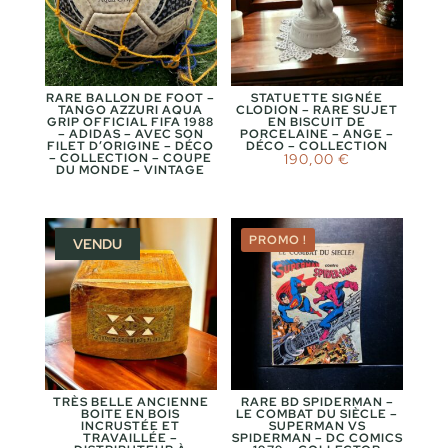
RARE BALLON DE FOOT –
STATUETTE SIGNÉE
TANGO AZZURI AQUA
CLODION – RARE SUJET
GRIP OFFICIAL FIFA 1988
EN BISCUIT DE
– ADIDAS – AVEC SON
PORCELAINE – ANGE –
FILET D’ORIGINE – DÉCO
DÉCO – COLLECTION
– COLLECTION – COUPE
190,00
€
DU MONDE – VINTAGE
PROMO !
VENDU
TRÈS BELLE ANCIENNE
RARE BD SPIDERMAN –
BOITE EN BOIS
LE COMBAT DU SIÈCLE –
INCRUSTÉE ET
SUPERMAN VS
TRAVAILLÉE –
SPIDERMAN – DC COMICS