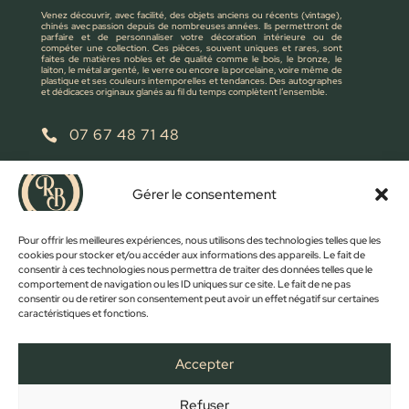
Venez découvrir, avec facilité, des objets anciens ou récents (vintage),
chinés avec passion depuis de nombreuses années. Ils permettront de
parfaire et de personnaliser votre décoration intérieure ou de
compéter une collection. Ces pièces, souvent uniques et rares, sont
faites de matières nobles et de qualité comme le bois, le bronze, le
laiton, le métal argenté, le verre ou encore la porcelaine, voire même de
plastique et ses couleurs intemporelles et tendances. Des autographes
et dédicaces originaux glanés au fil du temps complètent l’ensemble.
07 67 48 71 48

retrobroc85@gmail.com

Gérer le consentement
NOUS ÉCRIRE
Pour offrir les meilleures expériences, nous utilisons des technologies telles que les
cookies pour stocker et/ou accéder aux informations des appareils. Le fait de
consentir à ces technologies nous permettra de traiter des données telles que le
comportement de navigation ou les ID uniques sur ce site. Le fait de ne pas
consentir ou de retirer son consentement peut avoir un effet négatif sur certaines
caractéristiques et fonctions.
Accepter
Refuser
FACEBOOK
INSTAGRAM
ACCUEIL
BOUTIQUE
CONTACT