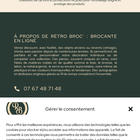
Utilisation de cartons et protections recyclés pour l'emballage soigné et
protégé des produits.
À PROPOS DE RÉTRO BROC' : BROCANTE
EN LIGNE
Venez découvrir, avec facilité, des objets anciens ou récents (vintage),
chinés avec passion depuis de nombreuses années. Ils permettront de
parfaire et de personnaliser votre décoration intérieure ou de
compéter une collection. Ces pièces, souvent uniques et rares, sont
faites de matières nobles et de qualité comme le bois, le bronze, le
laiton, le métal argenté, le verre ou encore la porcelaine, voire même de
plastique et ses couleurs intemporelles et tendances. Des autographes
et dédicaces originaux glanés au fil du temps complètent l’ensemble.
07 67 48 71 48

retrobroc85@gmail.com

Gérer le consentement
NOUS ÉCRIRE
Pour offrir les meilleures expériences, nous utilisons des technologies telles que les
cookies pour stocker et/ou accéder aux informations des appareils. Le fait de
consentir à ces technologies nous permettra de traiter des données telles que le
comportement de navigation ou les ID uniques sur ce site. Le fait de ne pas