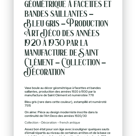
géométrique à facettes et
bandes saillantes –
Bleu gris – Production
Art Déco des années
1920 à 1930 par la
manufacture de Saint
Clément – Collection –
Décoration
Vase boule au décor géométrique à facettes et bandes
saillantes, production des années 1920 à 1930 par la
manufacture de Saint Clément et numérotée 778
Bleu gris (rare dans cette couleur), estampillé et numéroté
7515
On aime: Pièce au design moderniste inscrite dans la
continuité de l’Art Deco des années 1920/30
Collection – Décoration – french antique
Assez bon état pour son âge avec à souligner quelques sauts
d’émail répartis au niveau de certaines arrêtes et de la base ce