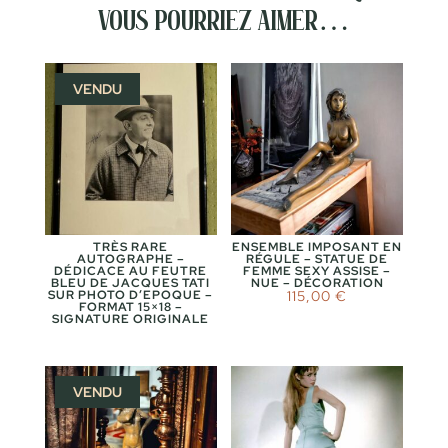
vous pourriez aimer…
VENDU
TRÈS RARE
ENSEMBLE IMPOSANT EN
AUTOGRAPHE –
RÉGULE – STATUE DE
DÉDICACE AU FEUTRE
FEMME SEXY ASSISE –
BLEU DE JACQUES TATI
NUE – DÉCORATION
SUR PHOTO D’EPOQUE –
115,00
€
FORMAT 15×18 –
SIGNATURE ORIGINALE
VENDU