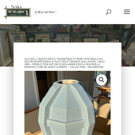
VENDU
ACCUEIL
/
OBJETS DÉCO
/ MAGNIFIQUE ET RARE VASE BOULE AU
DÉCOR GÉOMÉTRIQUE À FACETTES ET BANDES SAILLANTES – BLEU
GRIS – PRODUCTION ART DÉCO DES ANNÉES 1920 À 1930 PAR LA
MANUFACTURE DE SAINT CLÉMENT – COLLECTION – DÉCORATION