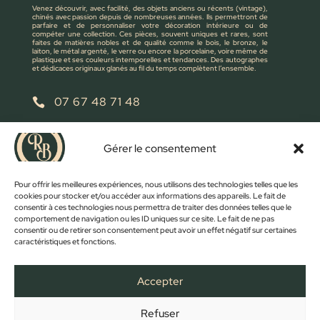
Venez découvrir, avec facilité, des objets anciens ou récents (vintage),
chinés avec passion depuis de nombreuses années. Ils permettront de
parfaire et de personnaliser votre décoration intérieure ou de
compéter une collection. Ces pièces, souvent uniques et rares, sont
faites de matières nobles et de qualité comme le bois, le bronze, le
laiton, le métal argenté, le verre ou encore la porcelaine, voire même de
plastique et ses couleurs intemporelles et tendances. Des autographes
et dédicaces originaux glanés au fil du temps complètent l’ensemble.
07 67 48 71 48

retrobroc85@gmail.com

Gérer le consentement
NOUS ÉCRIRE
Pour offrir les meilleures expériences, nous utilisons des technologies telles que les
cookies pour stocker et/ou accéder aux informations des appareils. Le fait de
consentir à ces technologies nous permettra de traiter des données telles que le
comportement de navigation ou les ID uniques sur ce site. Le fait de ne pas
consentir ou de retirer son consentement peut avoir un effet négatif sur certaines
caractéristiques et fonctions.
Accepter
Refuser
FACEBOOK
INSTAGRAM
ACCUEIL
BOUTIQUE
CONTACT