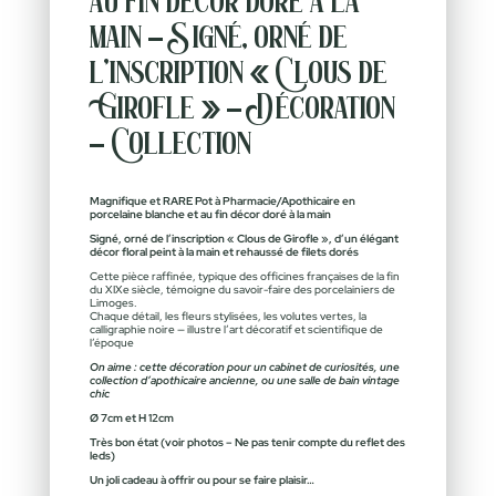
au fin décor doré à la
main – Signé, orné de
l’inscription « Clous de
Girofle » – Décoration
– Collection
Magnifique et RARE Pot à Pharmacie/Apothicaire en
porcelaine blanche et au fin décor doré à la main
Signé, orné de l’inscription « Clous de Girofle », d’un élégant
décor floral peint à la main et rehaussé de filets dorés
Cette pièce raffinée, typique des officines françaises de la fin
du XIXe siècle, témoigne du savoir-faire des porcelainiers de
Limoges.
Chaque détail, les fleurs stylisées, les volutes vertes, la
calligraphie noire — illustre l’art décoratif et scientifique de
l’époque
On aime : cette décoration pour un cabinet de curiosités, une
collection d’apothicaire ancienne, ou une salle de bain vintage
chic
Ø 7cm et H 12cm
Très bon état (voir photos – Ne pas tenir compte du reflet des
leds)
Un joli cadeau à offrir ou pour se faire plaisir…