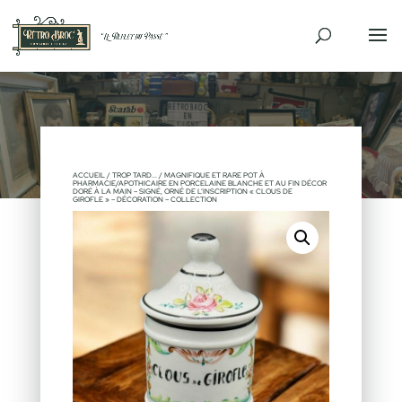
VENDU
ACCUEIL
/
TROP TARD...
/ MAGNIFIQUE ET RARE POT À
PHARMACIE/APOTHICAIRE EN PORCELAINE BLANCHE ET AU FIN DÉCOR
DORÉ À LA MAIN – SIGNÉ, ORNÉ DE L’INSCRIPTION « CLOUS DE
GIROFLE » – DÉCORATION – COLLECTION