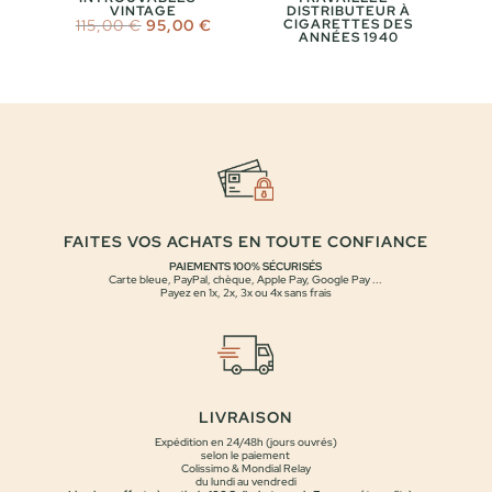
VINTAGE
DISTRIBUTEUR À
Le
Le
115,00
€
95,00
€
CIGARETTES DES
ANNÉES 1940
prix
prix
initial
actuel
était :
est :
115,00 €.
95,00 €.
FAITES VOS ACHATS EN TOUTE CONFIANCE
PAIEMENTS 100% SÉCURISÉS
Carte bleue, PayPal, chèque, Apple Pay, Google Pay ...
Payez en 1x, 2x, 3x ou 4x sans frais
LIVRAISON
Expédition en 24/48h (jours ouvrés)
selon le paiement
Colissimo & Mondial Relay
du lundi au vendredi