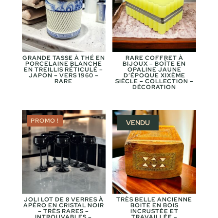
GRANDE TASSE À THÉ EN
RARE COFFRET À
PORCELAINE BLANCHE
BIJOUX – BOÎTE EN
EN TREILLIS RÉTICULÉ –
OPALINE JAUNE
JAPON – VERS 1960 –
D’ÉPOQUE XIXÈME
RARE
SIÈCLE – COLLECTION –
DÉCORATION
PROMO !
VENDU
JOLI LOT DE 8 VERRES À
TRÈS BELLE ANCIENNE
APÉRO EN CRISTAL NOIR
BOITE EN BOIS
– TRÈS RARES –
INCRUSTÉE ET
INTROUVABLES –
TRAVAILLÉE –