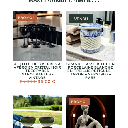
PROMO !
VENDU
JOLI LOT DE 8 VERRES À
GRANDE TASSE À THÉ EN
APÉRO EN CRISTAL NOIR
PORCELAINE BLANCHE
– TRÈS RARES –
EN TREILLIS RÉTICULÉ –
INTROUVABLES –
JAPON – VERS 1960 –
VINTAGE
RARE
Le
Le
115,00
€
95,00
€
prix
prix
initial
actuel
était :
est :
115,00 €.
95,00 €.
PROMO !