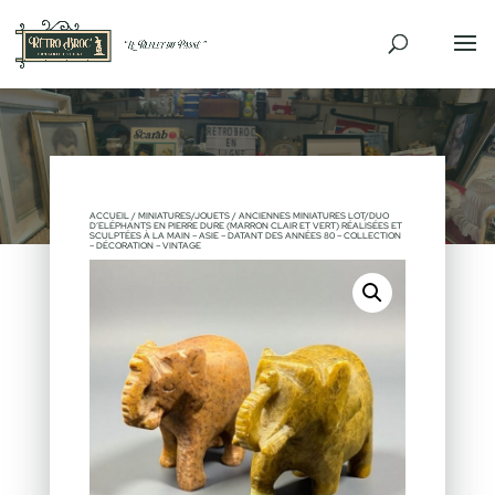
ACCUEIL
/
MINIATURES/JOUETS
/ ANCIENNES MINIATURES LOT/DUO
D’ELÉPHANTS EN PIERRE DURE (MARRON CLAIR ET VERT) RÉALISÉES ET
SCULPTÉES À LA MAIN – ASIE – DATANT DES ANNÉES 80 – COLLECTION
– DÉCORATION – VINTAGE