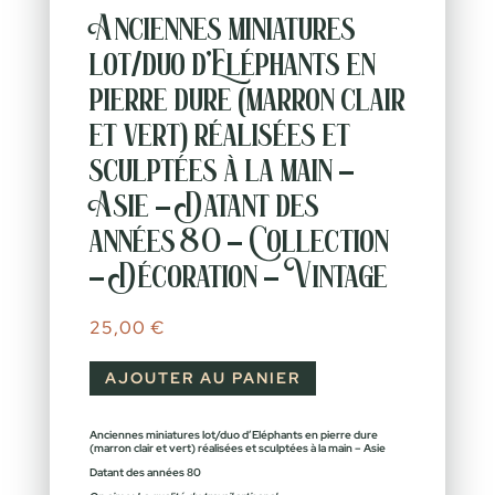
Anciennes miniatures
lot/duo d’Eléphants en
pierre dure (marron clair
et vert) réalisées et
sculptées à la main –
Asie – Datant des
années 80 – Collection
– Décoration – Vintage
25,00
€
AJOUTER AU PANIER
Anciennes miniatures lot/duo d’Eléphants en pierre dure
(marron clair et vert) réalisées et sculptées à la main – Asie
Datant des années 80