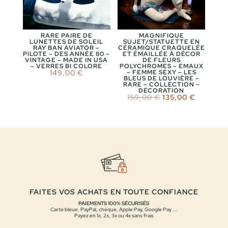
RARE PAIRE DE
MAGNIFIQUE
LUNETTES DE SOLEIL
SUJET/STATUETTE EN
RAY BAN AVIATOR –
CÉRAMIQUE CRAQUELÉE
PILOTE – DES ANNÉE 80 –
ET ÉMAILLÉE À DÉCOR
VINTAGE – MADE IN USA
DE FLEURS
– VERRES BI COLORE
POLYCHROMES – EMAUX
149,00
€
– FEMME SEXY – LES
BLEUS DE LOUVIÈRE –
RARE – COLLECTION –
DÉCORATION
Le
Le
159,00
€
135,00
€
prix
prix
initial
actuel
était :
est :
159,00 €.
135,00 €
FAITES VOS ACHATS EN TOUTE CONFIANCE
PAIEMENTS 100% SÉCURISÉS
Carte bleue, PayPal, chèque, Apple Pay, Google Pay ...
Payez en 1x, 2x, 3x ou 4x sans frais