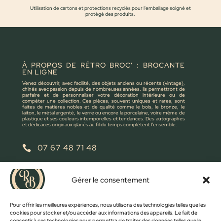
Utilisation de cartons et protections recyclés pour l'emballage soigné et
protégé des produits.
À PROPOS DE RÉTRO BROC' : BROCANTE
EN LIGNE
Venez découvrir, avec facilité, des objets anciens ou récents (vintage),
chinés avec passion depuis de nombreuses années. Ils permettront de
parfaire et de personnaliser votre décoration intérieure ou de
compéter une collection. Ces pièces, souvent uniques et rares, sont
faites de matières nobles et de qualité comme le bois, le bronze, le
laiton, le métal argenté, le verre ou encore la porcelaine, voire même de
plastique et ses couleurs intemporelles et tendances. Des autographes
et dédicaces originaux glanés au fil du temps complètent l’ensemble.
07 67 48 71 48

retrobroc85@gmail.com

Gérer le consentement
NOUS ÉCRIRE
Pour offrir les meilleures expériences, nous utilisons des technologies telles que les
cookies pour stocker et/ou accéder aux informations des appareils. Le fait de
consentir à ces technologies nous permettra de traiter des données telles que le