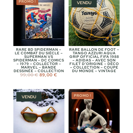
PROMO !
VENDU
RARE BD SPIDERMAN –
RARE BALLON DE FOOT –
LE COMBAT DU SIÈCLE –
TANGO AZZURI AQUA
SUPERMAN VS
GRIP OFFICIAL FIFA 1988
SPIDERMAN – DC COMICS
– ADIDAS – AVEC SON
– 1979 – COLLECTOR –
FILET D’ORIGINE – DÉCO
MARVEL – BANDE
– COLLECTION – COUPE
DESSINÉE – COLLECTION
DU MONDE – VINTAGE
Le
Le
99,00
€
89,00
€
prix
prix
initial
actuel
était :
est :
99,00 €.
89,00 €.
PROMO !
VENDU