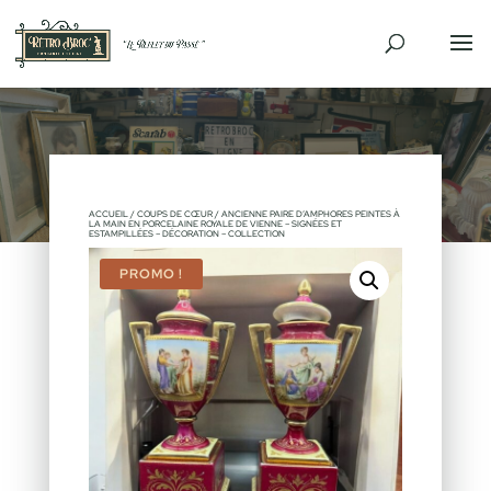
ACCUEIL
/
COUPS DE CŒUR
/ ANCIENNE PAIRE D’AMPHORES PEINTES À
LA MAIN EN PORCELAINE ROYALE DE VIENNE – SIGNÉES ET
ESTAMPILLÉES – DÉCORATION – COLLECTION
PROMO !