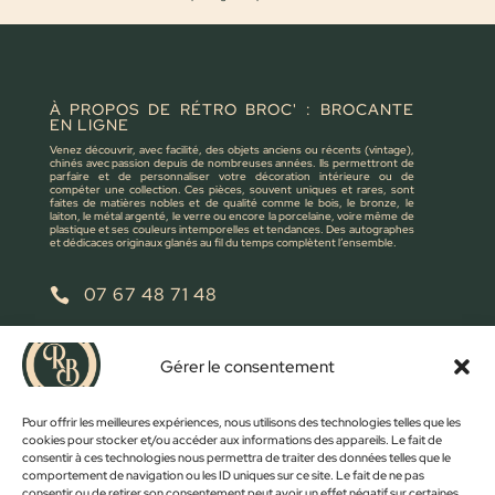
À PROPOS DE RÉTRO BROC' : BROCANTE
EN LIGNE
Venez découvrir, avec facilité, des objets anciens ou récents (vintage),
chinés avec passion depuis de nombreuses années. Ils permettront de
parfaire et de personnaliser votre décoration intérieure ou de
compéter une collection. Ces pièces, souvent uniques et rares, sont
faites de matières nobles et de qualité comme le bois, le bronze, le
laiton, le métal argenté, le verre ou encore la porcelaine, voire même de
plastique et ses couleurs intemporelles et tendances. Des autographes
et dédicaces originaux glanés au fil du temps complètent l’ensemble.
07 67 48 71 48

retrobroc85@gmail.com

Gérer le consentement
NOUS ÉCRIRE
Pour offrir les meilleures expériences, nous utilisons des technologies telles que les
cookies pour stocker et/ou accéder aux informations des appareils. Le fait de
consentir à ces technologies nous permettra de traiter des données telles que le
comportement de navigation ou les ID uniques sur ce site. Le fait de ne pas
consentir ou de retirer son consentement peut avoir un effet négatif sur certaines