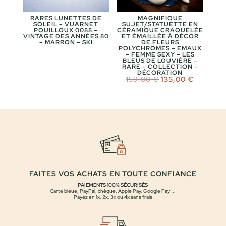
RARES LUNETTES DE
MAGNIFIQUE
SOLEIL – VUARNET
SUJET/STATUETTE EN
POUILLOUX 0088 –
CÉRAMIQUE CRAQUELÉE
VINTAGE DES ANNÉES 80
ET ÉMAILLÉE À DÉCOR
– MARRON – SKI
DE FLEURS
POLYCHROMES – EMAUX
– FEMME SEXY – LES
BLEUS DE LOUVIÈRE –
RARE – COLLECTION –
DÉCORATION
Le
Le
159,00
€
135,00
€
prix
prix
initial
actuel
était :
est :
159,00 €.
135,00 €
FAITES VOS ACHATS EN TOUTE CONFIANCE
PAIEMENTS 100% SÉCURISÉS
Carte bleue, PayPal, chèque, Apple Pay, Google Pay ...
Payez en 1x, 2x, 3x ou 4x sans frais