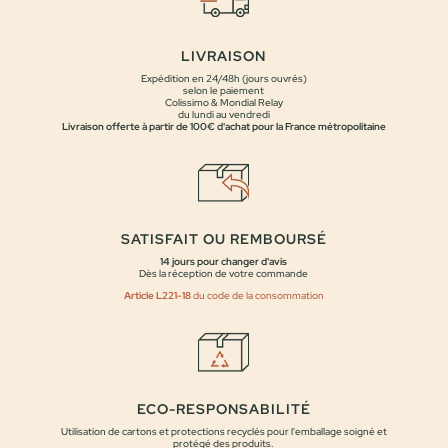
LIVRAISON
Expédition en 24/48h (jours ouvrés)
selon le paiement
Colissimo & Mondial Relay
du lundi au vendredi
Livraison offerte à partir de 100€ d'achat pour la France métropolitaine
SATISFAIT OU REMBOURSÉ
14 jours pour changer d'avis
Dès la réception de votre commande
Article L221-18
du code de la consommation
ECO-RESPONSABILITÉ
Utilisation de cartons et protections recyclés pour l'emballage soigné et
protégé des produits.