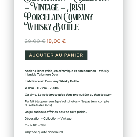
– Vintage – Irish
Porcelain Company
Whisky Bottle
Le prix initial était : 29,00 €.
Le prix actuel est : 19,00 €.
29,00
€
19,00
€
AJOUTER AU PANIER
Ancien Pichet (vide) en céramique et son bouchon – Whisky
Irlandais Tullamore Dew
Irish Porcelain Company Whisky Bottle
Ø 11cm – H 21cm – 700ml
On aime: Le coté hyper déco dans une cuisine ou dans le salon
Parfait état pour son âge (voir photos – Ne pas tenir compte
du reflets des leds)
Un joli cadeau à offrir ou pour se faire plaisir…
Décoration – Collection – Vintage
Code RB n°991
Objet de qualité donc lourd