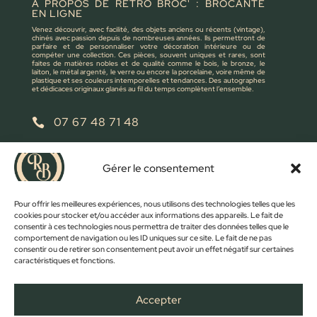
À PROPOS DE RÉTRO BROC' : BROCANTE
EN LIGNE
Venez découvrir, avec facilité, des objets anciens ou récents (vintage),
chinés avec passion depuis de nombreuses années. Ils permettront de
parfaire et de personnaliser votre décoration intérieure ou de
compéter une collection. Ces pièces, souvent uniques et rares, sont
faites de matières nobles et de qualité comme le bois, le bronze, le
laiton, le métal argenté, le verre ou encore la porcelaine, voire même de
plastique et ses couleurs intemporelles et tendances. Des autographes
et dédicaces originaux glanés au fil du temps complètent l’ensemble.
07 67 48 71 48

retrobroc85@gmail.com

Gérer le consentement
NOUS ÉCRIRE
Pour offrir les meilleures expériences, nous utilisons des technologies telles que les
cookies pour stocker et/ou accéder aux informations des appareils. Le fait de
consentir à ces technologies nous permettra de traiter des données telles que le
comportement de navigation ou les ID uniques sur ce site. Le fait de ne pas
consentir ou de retirer son consentement peut avoir un effet négatif sur certaines
caractéristiques et fonctions.
Accepter