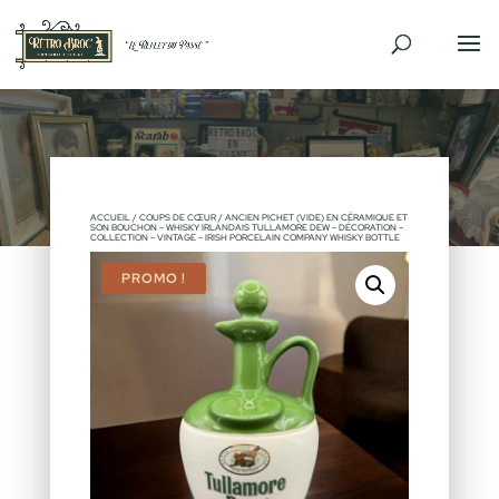
ACCUEIL
/
COUPS DE CŒUR
/ ANCIEN PICHET (VIDE) EN CÉRAMIQUE ET
SON BOUCHON – WHISKY IRLANDAIS TULLAMORE DEW – DÉCORATION –
COLLECTION – VINTAGE – IRISH PORCELAIN COMPANY WHISKY BOTTLE
PROMO !