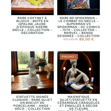
RARE COFFRET À
RARE BD SPIDERMAN –
BIJOUX – BOÎTE EN
LE COMBAT DU SIÈCLE –
OPALINE JAUNE
SUPERMAN VS
D’ÉPOQUE XIXÈME
SPIDERMAN – DC COMICS
SIÈCLE – COLLECTION –
– 1979 – COLLECTOR –
DÉCORATION
MARVEL – BANDE
DESSINÉE – COLLECTION
Le
Le
99,00
€
89,00
€
prix
prix
initial
actuel
était :
est :
99,00 €.
89,00 €.
PROMO !
STATUETTE SIGNÉE
MAGNIFIQUE
CLODION – RARE SUJET
SUJET/STATUETTE EN
EN BISCUIT DE
CÉRAMIQUE CRAQUELÉE
PORCELAINE – ANGE –
ET ÉMAILLÉE À DÉCOR
DÉCO – COLLECTION
DE FLEURS