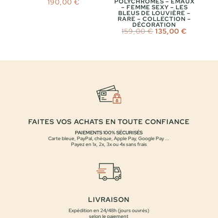
190,00
€
POLYCHROMES – EMAUX
– FEMME SEXY – LES
BLEUS DE LOUVIÈRE –
RARE – COLLECTION –
DÉCORATION
Le
Le
159,00
€
135,00
€
prix
prix
initial
actuel
était :
est :
159,00 €.
135,00 €
FAITES VOS ACHATS EN TOUTE CONFIANCE
PAIEMENTS 100% SÉCURISÉS
Carte bleue, PayPal, chèque, Apple Pay, Google Pay ...
Payez en 1x, 2x, 3x ou 4x sans frais
LIVRAISON
Expédition en 24/48h (jours ouvrés)
selon le paiement