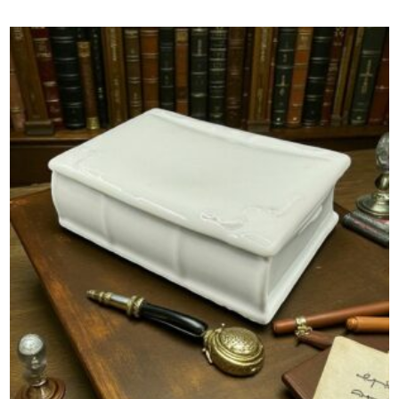
initial
actuel
était :
est :
75,00 €.
69,00 €.