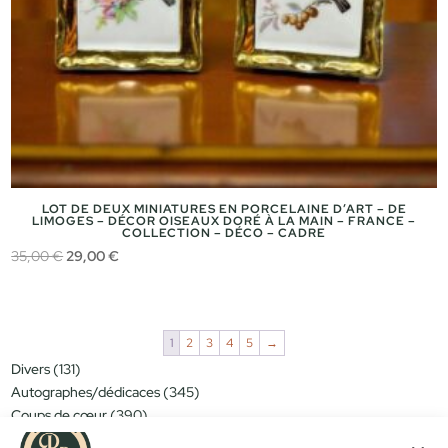
LOT DE DEUX MINIATURES EN PORCELAINE D’ART – DE
LIMOGES – DÉCOR OISEAUX DORÉ À LA MAIN – FRANCE –
COLLECTION – DÉCO – CADRE
Le
Le
35,00
€
29,00
€
prix
prix
initial
actuel
était :
est :
1
2
3
4
5
→
35,00 €.
29,00 €.
131
Divers
131
produits
345
Autographes/dédicaces
345
produits
390
Coups de cœur
390
produits
151
Miniatures/jouets
151