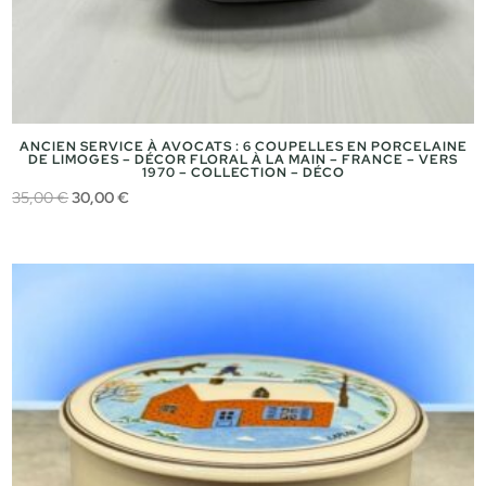
ANCIEN SERVICE À AVOCATS : 6 COUPELLES EN PORCELAINE
DE LIMOGES – DÉCOR FLORAL À LA MAIN – FRANCE – VERS
1970 – COLLECTION – DÉCO
Le
Le
35,00
€
30,00
€
prix
prix
initial
actuel
était :
est :
35,00 €.
30,00 €.