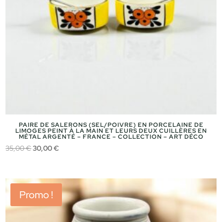
PAIRE DE SALERONS (SEL/POIVRE) EN PORCELAINE DE
LIMOGES PEINT À LA MAIN ET LEURS DEUX CUILLÈRES EN
MÉTAL ARGENTÉ – FRANCE – COLLECTION – ART DÉCO
Le
Le
35,00
€
30,00
€
prix
prix
initial
actuel
était :
est :
Promo !
35,00 €.
30,00 €.