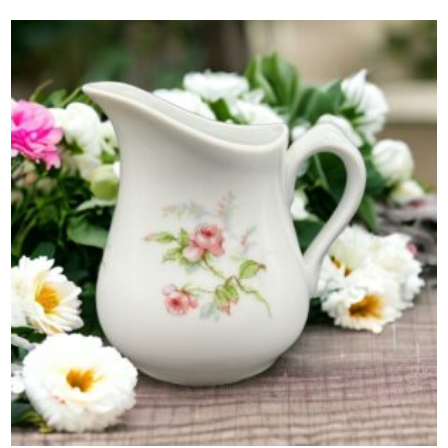
initial
actuel
était :
est :
95,00 €.
79,00 €.