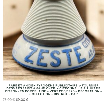
RARE ET ANCIEN PYROGÈNE PUBLICITAIRE » FOURNIER
DESMARS SAINT AMAND CHER » CITRONNELLE AU JUS DE
CITRON- EN PORCELAINE – VERS 1910/1920 – DÉCORATION –
COLLECTION – BISTROT – BAR
Le
Le
75,00
€
69,00
€
prix
prix