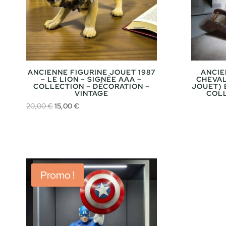
ANCIENNE FIGURINE JOUET 1987
ANCIE
– LE LION – SIGNÉE AAA –
CHEVAL
COLLECTION – DÉCORATION –
JOUET) 
VINTAGE
COLL
Le
Le
20,00
€
15,00
€
prix
prix
initial
actuel
était :
est :
20,00 €.
15,00 €.
Promo !