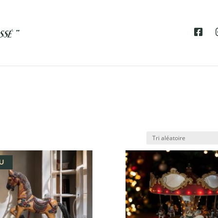
F
A
C
E
B
O
O
K
U