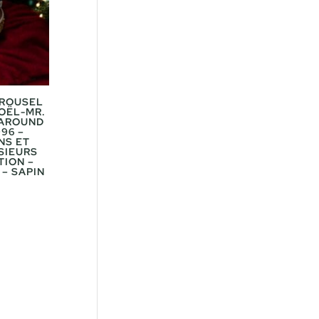
RROUSEL
NOËL-MR.
 AROUND
96 –
NS ET
SIEURS
TION –
– SAPIN