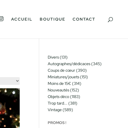
I
ACCUEIL
BOUTIQUE
CONTACT
N
S
T
A
G
R
A
M
131
Divers
131
produits
345
Autographes/dédicaces
345
produits
390
Coups de cœur
390
produits
151
Miniatures/jouets
151
produits
314
Moins de 15€
314
produits
152
Nouveautés
152
produits
1183
Objets déco
1183
produits
381
Trop tard...
381
produits
589
Vintage
589
produits
PROMOS !