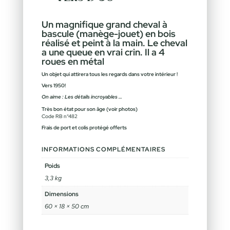
Un magnifique grand cheval à
bascule (manège-jouet) en bois
réalisé et peint à la main.
Le cheval
a une queue en vrai crin. Il a 4
roues en métal
Un objet qui attirera tous les regards dans votre intérieur !
Vers 1950!
On aime : Les détails incroyables …
Très bon état pour son âge (voir photos)
Code RB n°482
Frais de port et colis protégé offerts
INFORMATIONS COMPLÉMENTAIRES
Poids
3,3 kg
Dimensions
60 × 18 × 50 cm