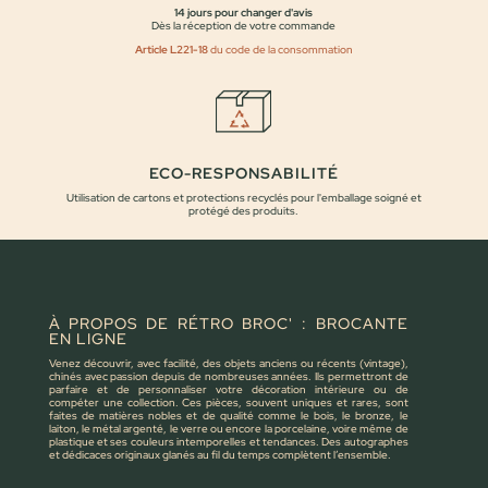
14 jours pour changer d'avis
Dès la réception de votre commande
Article L221-18
du code de la consommation
ECO-RESPONSABILITÉ
Utilisation de cartons et protections recyclés pour l'emballage soigné et
protégé des produits.
À PROPOS DE RÉTRO BROC' : BROCANTE
EN LIGNE
Venez découvrir, avec facilité, des objets anciens ou récents (vintage),
chinés avec passion depuis de nombreuses années. Ils permettront de
parfaire et de personnaliser votre décoration intérieure ou de
compéter une collection. Ces pièces, souvent uniques et rares, sont
faites de matières nobles et de qualité comme le bois, le bronze, le
laiton, le métal argenté, le verre ou encore la porcelaine, voire même de
plastique et ses couleurs intemporelles et tendances. Des autographes
et dédicaces originaux glanés au fil du temps complètent l’ensemble.