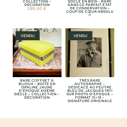
COLLECTION –
SOCLE EN BOIS – RARE
DÉCORATION
DANS CE PARFAIT ÉTAT
289,00
€
DE CONSERVATION –
COUP DE CŒUR ABSOLU
!!
VENDU
VENDU
RARE COFFRET À
TRÈS RARE
BIJOUX – BOÎTE EN
AUTOGRAPHE –
OPALINE JAUNE
DÉDICACE AU FEUTRE
D’ÉPOQUE XIXÈME
BLEU DE JACQUES TATI
SIÈCLE – COLLECTION –
SUR PHOTO D’EPOQUE –
DÉCORATION
FORMAT 15×18 –
SIGNATURE ORIGINALE