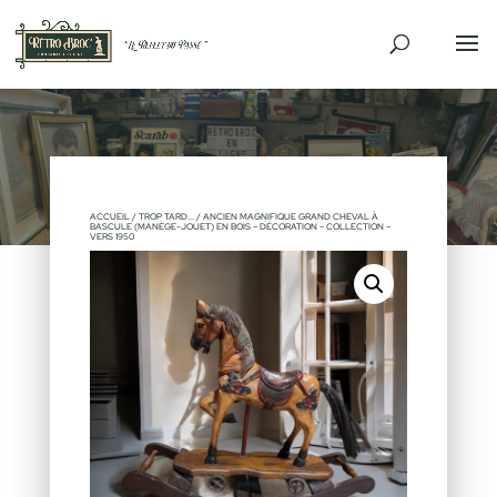
VENDU
ACCUEIL
/
TROP TARD...
/ ANCIEN MAGNIFIQUE GRAND CHEVAL À
BASCULE (MANÈGE-JOUET) EN BOIS – DÉCORATION – COLLECTION –
VERS 1950