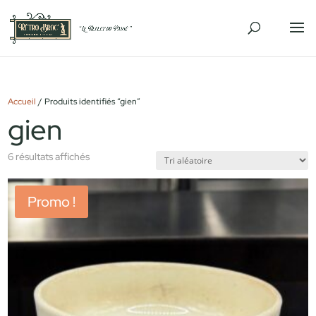
Accueil
/ Produits identifiés “gien”
gien
6 résultats affichés
Promo !