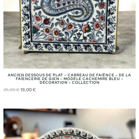
ANCIEN DESSOUS DE PLAT – CARREAU DE FAIËNCE – DE LA
FAÏENCERIE DE GIEN – MODÈLE CACHEMIRE BLEU –
DÉCORATION – COLLECTION
Le
Le
25,00
€
19,00
€
prix
prix
initial
actuel
était :
est :
25,00 €.
19,00 €.