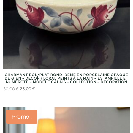
CHARMANT BOL/PLAT ROND 19ÈME EN PORCELAINE OPAQUE
DE GIEN – DÉCOR FLORAL PEINTS À LA MAIN – ESTAMPILLÉ ET
NUMÉROTÉ – MODÈLE CALAIS – COLLECTION – DÉCORATION
Le
Le
30,00
€
25,00
€
prix
prix
initial
actuel
était :
est :
Promo !
30,00 €.
25,00 €.