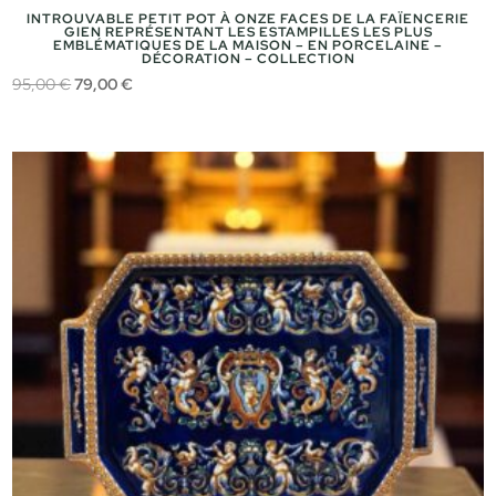
INTROUVABLE PETIT POT À ONZE FACES DE LA FAÏENCERIE
GIEN REPRÉSENTANT LES ESTAMPILLES LES PLUS
EMBLÉMATIQUES DE LA MAISON – EN PORCELAINE –
DÉCORATION – COLLECTION
Le
Le
95,00
€
79,00
€
prix
prix
initial
actuel
était :
est :
95,00 €.
79,00 €.