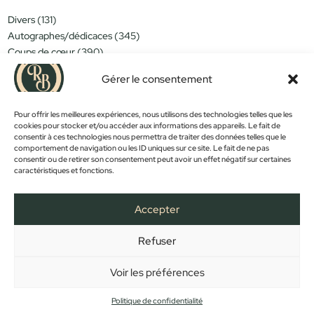
131
Divers
131
produits
345
Autographes/dédicaces
345
produits
390
Coups de cœur
390
produits
151
Miniatures/jouets
151
Gérer le consentement
produits
314
Moins de 15€
314
produits
152
Nouveautés
152
produits
Pour offrir les meilleures expériences, nous utilisons des technologies telles que les
1183
Objets déco
1183
cookies pour stocker et/ou accéder aux informations des appareils. Le fait de
produits
381
Trop tard...
381
consentir à ces technologies nous permettra de traiter des données telles que le
produits
589
Vintage
589
comportement de navigation ou les ID uniques sur ce site. Le fait de ne pas
produits
consentir ou de retirer son consentement peut avoir un effet négatif sur certaines
caractéristiques et fonctions.
PROMOS !
Accepter
Refuser
FACEBOOK
INSTAGRAM
ACCUEIL
BOUTIQUE
CONTACT
MON COMPTE
PANIER
MENTIONS LÉGALES
CONFIDENTIALITÉ
CGV
Voir les préférences
Copyright © 2023 - Créé et développé par
Des Clics Et Vous
Politique de confidentialité