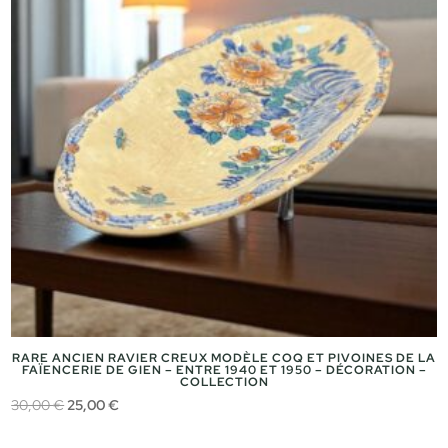
RARE ANCIEN RAVIER CREUX MODÈLE COQ ET PIVOINES DE LA
FAÏENCERIE DE GIEN – ENTRE 1940 ET 1950 – DÉCORATION –
COLLECTION
Le
Le
30,00
€
25,00
€
prix
prix