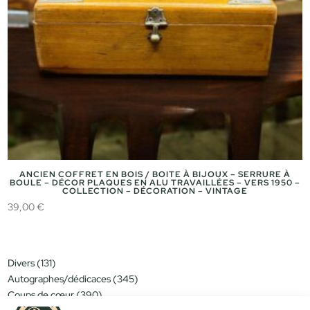
ANCIEN COFFRET EN BOIS / BOITE À BIJOUX – SERRURE À
BOULE – DÉCOR PLAQUES EN ALU TRAVAILLÉES – VERS 1950 –
COLLECTION – DÉCORATION – VINTAGE
39,00
€
131
Divers
131
produits
345
Autographes/dédicaces
345
produits
390
Coups de cœur
390
produits
151