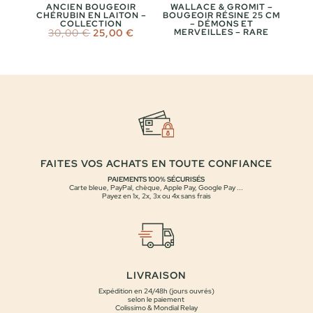
ANCIEN BOUGEOIR
WALLACE & GROMIT –
CHÉRUBIN EN LAITON –
BOUGEOIR RÉSINE 25 CM
COLLECTION
– DÉMONS ET
Le
Le
30,00
€
25,00
€
MERVEILLES – RARE
prix
prix
initial
actuel
était :
est :
30,00 €.
25,00 €.
FAITES VOS ACHATS EN TOUTE CONFIANCE
PAIEMENTS 100% SÉCURISÉS
Carte bleue, PayPal, chèque, Apple Pay, Google Pay ...
Payez en 1x, 2x, 3x ou 4x sans frais
LIVRAISON
Expédition en 24/48h (jours ouvrés)
selon le paiement
Colissimo & Mondial Relay