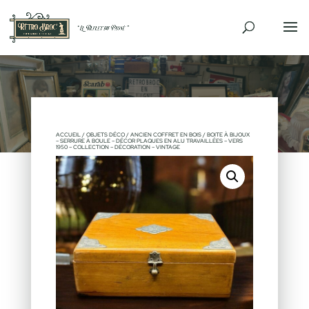
ACCUEIL
/
OBJETS DÉCO
/ ANCIEN COFFRET EN BOIS / BOITE À BIJOUX
– SERRURE À BOULE – DÉCOR PLAQUES EN ALU TRAVAILLÉES – VERS
1950 – COLLECTION – DÉCORATION – VINTAGE