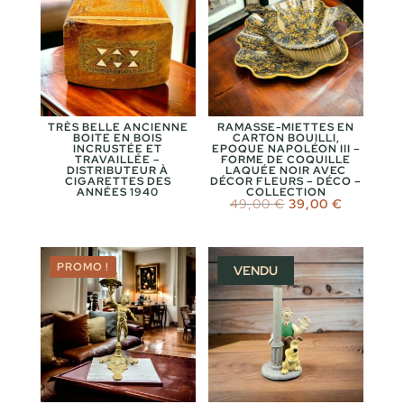
TRÈS BELLE ANCIENNE
RAMASSE-MIETTES EN
BOITE EN BOIS
CARTON BOUILLI,
INCRUSTÉE ET
EPOQUE NAPOLÉON III –
TRAVAILLÉE –
FORME DE COQUILLE
DISTRIBUTEUR À
LAQUÉE NOIR AVEC
CIGARETTES DES
DÉCOR FLEURS – DÉCO –
ANNÉES 1940
COLLECTION
Le
Le
49,00
€
39,00
€
prix
prix
initial
actuel
était :
est :
49,00 €.
39,00 €.
PROMO !
VENDU