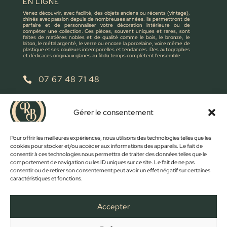
EN LIGNE
Venez découvrir, avec facilité, des objets anciens ou récents (vintage),
chinés avec passion depuis de nombreuses années. Ils permettront de
parfaire et de personnaliser votre décoration intérieure ou de
compéter une collection. Ces pièces, souvent uniques et rares, sont
faites de matières nobles et de qualité comme le bois, le bronze, le
laiton, le métal argenté, le verre ou encore la porcelaine, voire même de
plastique et ses couleurs intemporelles et tendances. Des autographes
et dédicaces originaux glanés au fil du temps complètent l’ensemble.
07 67 48 71 48

retrobroc85@gmail.com

Gérer le consentement
NOUS ÉCRIRE
Pour offrir les meilleures expériences, nous utilisons des technologies telles que les
cookies pour stocker et/ou accéder aux informations des appareils. Le fait de
consentir à ces technologies nous permettra de traiter des données telles que le
comportement de navigation ou les ID uniques sur ce site. Le fait de ne pas
consentir ou de retirer son consentement peut avoir un effet négatif sur certaines
caractéristiques et fonctions.
Accepter