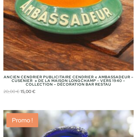
ANCIEN CENDRIER PUBLICITAIRE CENDRIER « AMBASSADEUR –
CUSENIER » DE LA MAISON LONGCHAMP – VERS 1940 –
COLLECTION – DÉCORATION BAR RESTAU
Le
Le
20,00
€
15,00
€
prix
prix
initial
actuel
était :
est :
Promo !
20,00 €.
15,00 €.