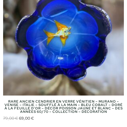
RARE ANCIEN CENDRIER EN VERRE VÉNITIEN – MURANO –
VENISE – ITALIE – SOUFFLÉ À LA MAIN – BLEU COBALT – DORÉ
À LA FEUILLE D’OR – DÉCOR POISSON JAUNE ET BLANC – DES
ANNÉES 60/70 – COLLECTION – DÉCORATION
Le
Le
79,00
€
69,00
€
prix
prix