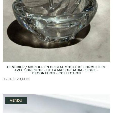
CENDRIER / MORTIER EN CRISTAL MOULÉ DE FORME LIBRE
AVEC SON PILON – DE LA MAISON DAUM – SIGNÉ –
DÉCORATION – COLLECTION
Le
Le
35,00
€
29,00
€
prix
prix
initial
actuel
était :
est :
VENDU
35,00 €.
29,00 €.