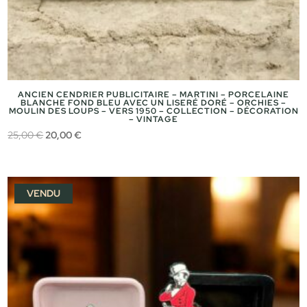
ANCIEN CENDRIER PUBLICITAIRE – MARTINI – PORCELAINE
BLANCHE FOND BLEU AVEC UN LISERÉ DORÉ – ORCHIES –
MOULIN DES LOUPS – VERS 1950 – COLLECTION – DÉCORATION
– VINTAGE
Le
Le
25,00
€
20,00
€
prix
prix
initial
actuel
était :
est :
VENDU
25,00 €.
20,00 €.