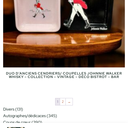
DUO D’ANCIENS CENDRIERS/ COUPELLES JOHNNIE WALKER
WHISKY – COLLECTION – VINTAGE – DÉCO BISTROT – BAR
1
2
→
131
Divers
131
produits
345
Autographes/dédicaces
345
produits
390
Coups de cœur
390
produits