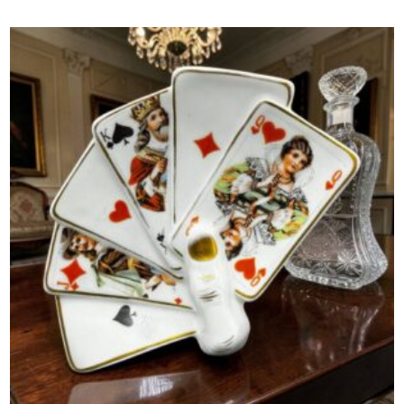
initial
actuel
était :
est :
79,00 €.
69,00 €.