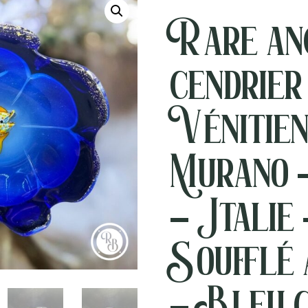
Rare an
cendrier
Vénitien
Murano 
– Italie 
Soufflé 
– Bleu c