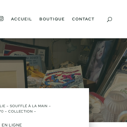
I
ACCUEIL
BOUTIQUE
CONTACT
N
S
T
A
G
R
A
M
LIE – SOUFFLÉ À LA MAIN –
70 – COLLECTION –
 EN LIGNE