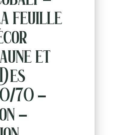
a feuille
écor
jaune et
 Des
60/70 –
on –
ion