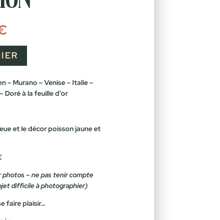
Le
€
prix
actuel
est :
IER
€.
69,00 €.
en – Murano – Venise – Italie –
 Doré à la feuille d’or
leue et le décor poisson jaune et
E
r photos – ne pas tenir compte
bjet difficile à photographier)
e faire plaisir…