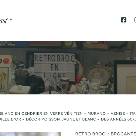
F
A
C
E
B
O
O
K
E ANCIEN CENDRIER EN VERRE VÉNITIEN – MURANO – VENISE – ITA
UILLE D’OR – DÉCOR POISSON JAUNE ET BLANC – DES ANNÉES 60/
RÉTRO BROC’ : BROCANTE