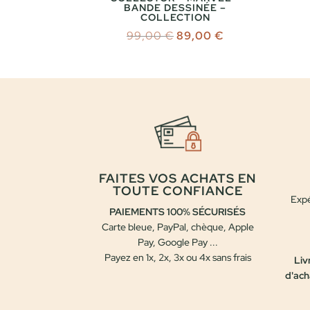
BANDE DESSINÉE –
COLLECTION
Le
Le
99,00
€
89,00
€
prix
prix
initial
actuel
était :
est :
99,00 €.
89,00 €.
FAITES VOS ACHATS EN
TOUTE CONFIANCE
Expé
PAIEMENTS 100% SÉCURISÉS
Carte bleue, PayPal, chèque, Apple
Pay, Google Pay ...
Payez en 1x, 2x, 3x ou 4x sans frais
Liv
d'ach