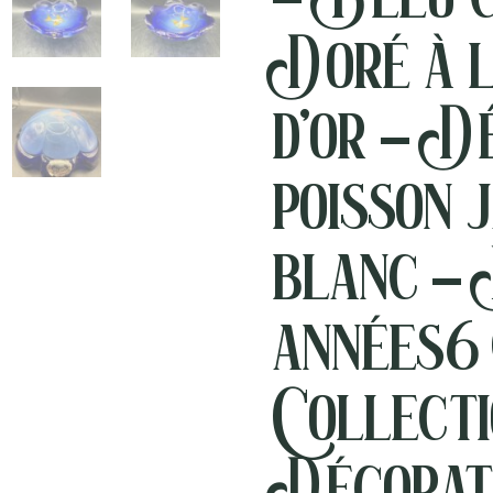
Doré à l
d’or – D
poisson 
blanc –
années 
Collecti
Décorat