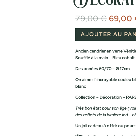
Le
79,00
€
69,00
prix
initial
était :
AJOUTER AU PAN
79,00 
Ancien cendrier en verre Véniti
Soufflé à la main – Bleu cobalt –
Des années 60/70 – Ø 17cm
On aime : l’incroyable couleu b
blanc
Collection – Décoration – RAR
Très bon état pour son âge (voi
des reflets de la lumière led – o
Un joli cadeau à offrir ou pour s