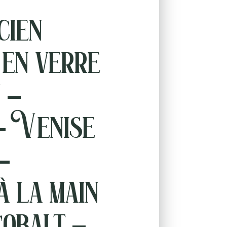
cien
 en verre
 –
– Venise
–
à la main
obalt –