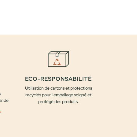
prix
prix
initial
actuel
était :
est :
25,00 €.
20,00 €.
ECO-RESPONSABILITÉ
Utilisation de cartons et protections
s
recyclés pour l'emballage soigné et
mande
protégé des produits.
a