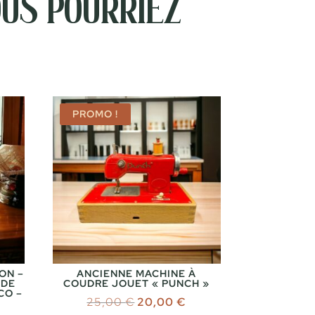
us pourriez
PROMO !
ON –
ANCIENNE MACHINE À
 DE
COUDRE JOUET « PUNCH »
CO –
Le
Le
25,00
€
20,00
€