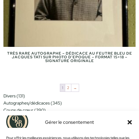
TRÈS RARE AUTOGRAPHE – DÉDICACE AU FEUTRE BLEU DE
JACQUES TATI SUR PHOTO D’EPOQUE – FORMAT 15×18 –
SIGNATURE ORIGINALE
1
2
→
131
Divers
131
produits
345
Autographes/dédicaces
345
produits
390
Coups de cœur
390
produits
151
Miniatures/jouets
151
produits
Gérer le consentement
314
Moins de 15€
314
produits
152
Nouveautés
152
produits
1183
Pour offrir les meilleures expériences, nous utilisons des technologies telles que les
Objets déco
1183