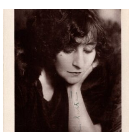
initial
actuel
était :
est :
200,00 €.
175,00 €.