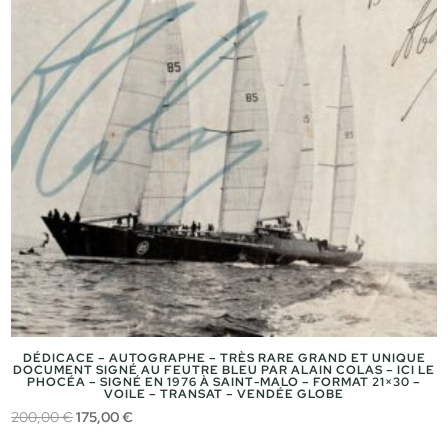
DÉDICACE – AUTOGRAPHE – TRÈS RARE GRAND ET UNIQUE
DOCUMENT SIGNÉ AU FEUTRE BLEU PAR ALAIN COLAS – ICI LE
PHOCÉA – SIGNÉ EN 1976 À SAINT-MALO – FORMAT 21×30 –
VOILE – TRANSAT – VENDÉE GLOBE
Le
Le
200,00
€
175,00
€
prix
prix