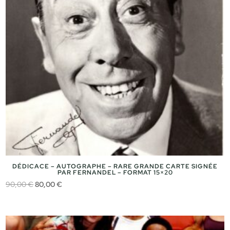
DÉDICACE – AUTOGRAPHE – RARE GRANDE CARTE SIGNÉE
PAR FERNANDEL – FORMAT 15×20
Le
Le
90,00
€
80,00
€
prix
prix
initial
actuel
était :
est :