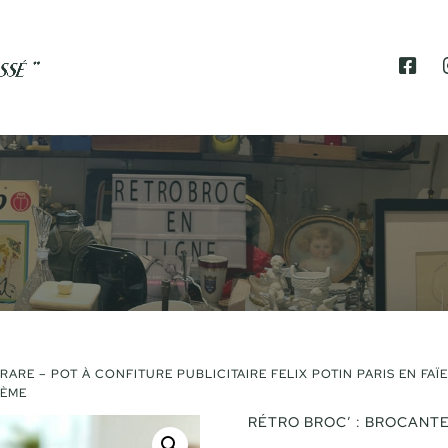
F
A
C
E
B
O
O
K
RARE – POT À CONFITURE PUBLICITAIRE FELIX POTIN PARIS EN FAÏ
0ÈME
RÉTRO BROC’ : BROCANTE