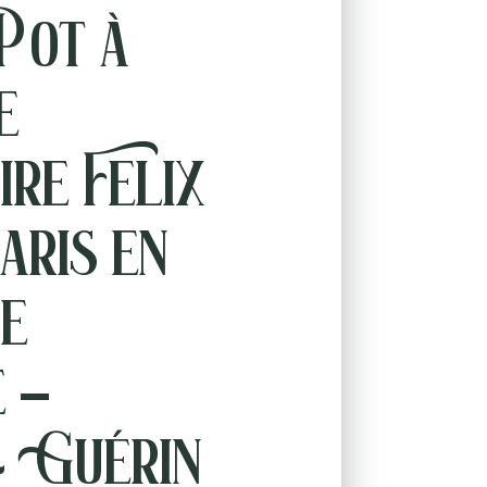
Pot à
e
ire Felix
aris en
de
e –
& Guérin