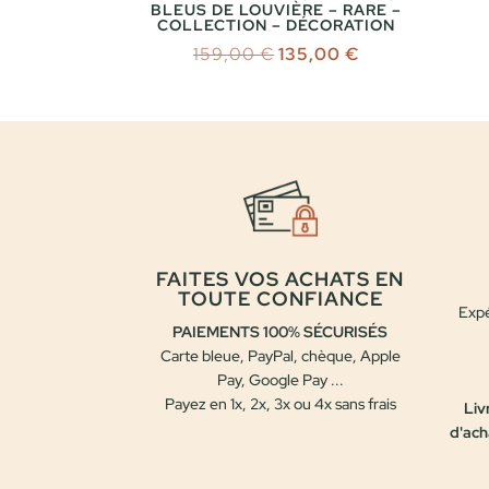
BLEUS DE LOUVIÈRE – RARE –
COLLECTION – DÉCORATION
Le
Le
159,00
€
135,00
€
prix
prix
initial
actuel
était :
est :
159,00 €.
135,00 €.
FAITES VOS ACHATS EN
TOUTE CONFIANCE
Expé
PAIEMENTS 100% SÉCURISÉS
Carte bleue, PayPal, chèque, Apple
Pay, Google Pay ...
Payez en 1x, 2x, 3x ou 4x sans frais
Liv
d'ach