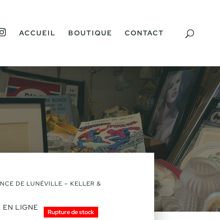
I
ACCUEIL
BOUTIQUE
CONTACT
N
S
T
A
G
R
A
M
ENCE DE LUNÉVILLE – KELLER &
 EN LIGNE
Rupture de stock