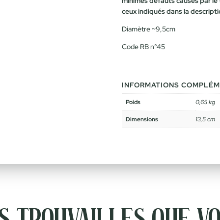
minimes défauts causés par le 
ceux indiqués dans la descript
Diamètre ~9,5cm
Code RB n°45
INFORMATIONS COMPLÉM
Poids
0,65 kg
Dimensions
13,5 cm
 trouvailles que vo