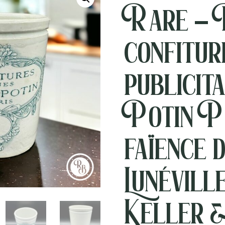
Rare – 
confitur
publicita
Potin P
faïence 
Lunévill
Keller 