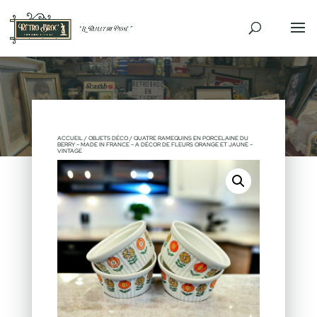
ACCUEIL
/
OBJETS DÉCO
/ QUATRE RAMEQUINS EN PORCELAINE DU
BERRY – MADE IN FRANCE – A DÉCOR DE FLEURS ORANGE ET JAUNE –
VINTAGE