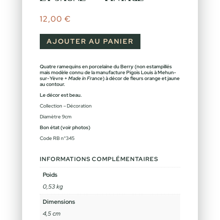
12,00
€
AJOUTER AU PANIER
Quatre ramequins en porcelaine du Berry (non estampillés
mais modèle connu de la manufacture Pigois Louis à Mehun-
sur-Yèvre +
Made in France
) à décor de fleurs orange et jaune
au contour.
Le décor est beau.
Collection – Décoration
Diamètre 9cm
Bon état (voir photos)
Code RB n°345
INFORMATIONS COMPLÉMENTAIRES
Poids
0,53 kg
Dimensions
4,5 cm