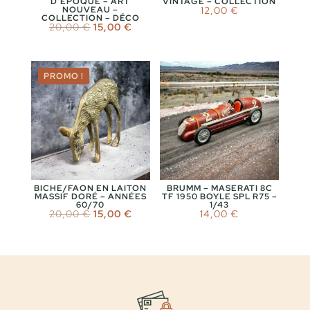
D’ÉPOQUE – ART
VINTAGE – COLLECTION
NOUVEAU –
12,00
€
COLLECTION – DÉCO
Le
Le
20,00
€
15,00
€
prix
prix
initial
actuel
était :
est :
20,00 €.
15,00 €.
PROMO !
BICHE/FAON EN LAITON
BRUMM – MASERATI 8C
MASSIF DORÉ – ANNÉES
TF 1950 BOYLE SPL R75 –
60/70
1/43
Le
Le
20,00
€
15,00
€
14,00
€
prix
prix
initial
actuel
était :
est :
20,00 €.
15,00 €.