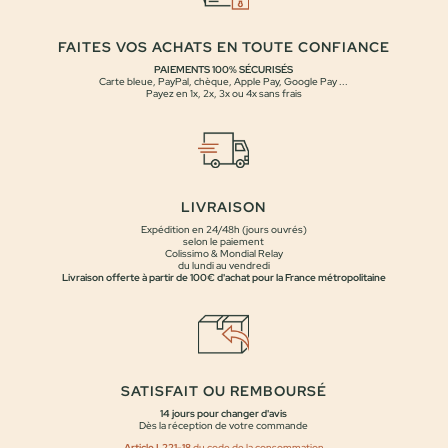
FAITES VOS ACHATS EN TOUTE CONFIANCE
PAIEMENTS 100% SÉCURISÉS
Carte bleue, PayPal, chèque, Apple Pay, Google Pay ...
Payez en 1x, 2x, 3x ou 4x sans frais
LIVRAISON
Expédition en 24/48h (jours ouvrés)
selon le paiement
Colissimo & Mondial Relay
du lundi au vendredi
Livraison offerte à partir de 100€ d'achat pour la France métropolitaine
SATISFAIT OU REMBOURSÉ
14 jours pour changer d'avis
Dès la réception de votre commande
Article L221-18
du code de la consommation