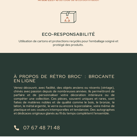
ECO-RESPONSABILITÉ
Utilisation de cartons et protections recyclés pour l'emballage soigné et
protégé des produits.
À PROPOS DE RÉTRO BROC' : BROCANTE
EN LIGNE
Venez découvrir, avec facilité, des objets anciens ou récents (vintage),
chinés avec passion depuis de nombreuses années. Ils permettront de
parfaire et de personnaliser votre décoration intérieure ou de
compéter une collection. Ces pièces, souvent uniques et rares, sont
faites de matières nobles et de qualité comme le bois, le bronze, le
laiton, le métal argenté, le verre ou encore la porcelaine, voire même de
plastique et ses couleurs intemporelles et tendances. Des autographes
et dédicaces originaux glanés au fil du temps complètent l’ensemble.
07 67 48 71 48
