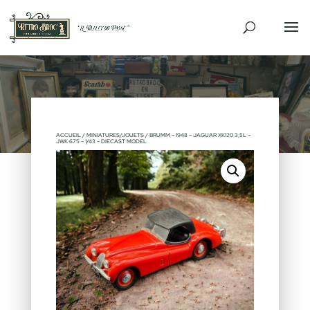
ACCUEIL
/
MINIATURES/JOUETS
/ BRUMM – 1948 – JAGUAR XK120 3,5L –
JWK 675 – 1/43 – DIECAST MODEL