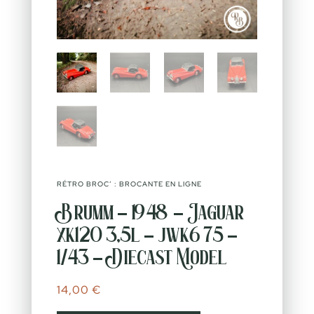
RÉTRO BROC’ : BROCANTE EN LIGNE
Brumm – 1948 – Jaguar
xk120 3,5l – jwk 675 –
1/43 – Diecast Model
14,00
€