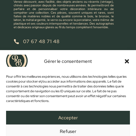
Venez découvrir, avec facilité, des objets anciens ou récents (vintage),
chinés avec passion depuis de nombreuses années. Ils permettront de
parfaire et de personnaliser votre décoration intérieure ou de
compéter une collection. Ces pièces, souvent uniques et rares, sont
faites de matières nobles et de qualité comme le bois, le bronze, le
laiton, le métal argenté, le verre ou encore la porcelaine, voire même de
plastique et ses couleurs intemporelles et tendances. Des autographes
et dédicaces originaux glanés au fil du temps complètent l’ensemble.
07 67 48 71 48

retrobroc85@gmail.com

Gérer le consentement
NOUS ÉCRIRE
Pour offrir les meilleures expériences, nous utilisons des technologies telles que les
cookies pour stocker et/ou accéder aux informations des appareils. Le fait de
consentir à ces technologies nous permettra de traiter des données telles que le
comportement de navigation ou les ID uniques sur ce site. Le fait de ne pas
consentir ou de retirer son consentement peut avoir un effet négatif sur certaines
caractéristiques et fonctions.
Accepter
Refuser
FACEBOOK
INSTAGRAM
ACCUEIL
BOUTIQUE
CONTACT