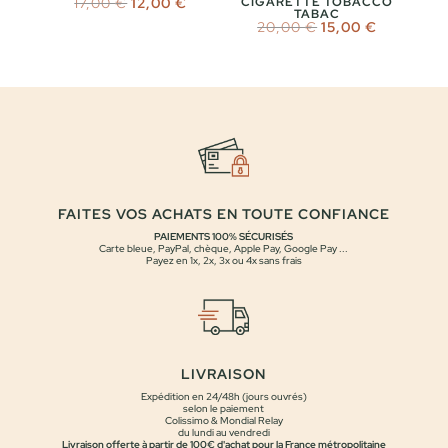
Le
Le
17,00
€
12,00
€
CIGARETTE TOBACCO
TABAC
prix
prix
Le
Le
20,00
€
15,00
€
initial
actuel
prix
prix
était :
est :
initial
actuel
17,00 €.
12,00 €.
était :
est :
20,00 €.
15,00 €.
FAITES VOS ACHATS EN TOUTE CONFIANCE
PAIEMENTS 100% SÉCURISÉS
Carte bleue, PayPal, chèque, Apple Pay, Google Pay ...
Payez en 1x, 2x, 3x ou 4x sans frais
LIVRAISON
Expédition en 24/48h (jours ouvrés)
selon le paiement
Colissimo & Mondial Relay
du lundi au vendredi
Livraison offerte à partir de 100€ d'achat pour la France métropolitaine