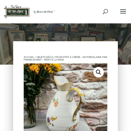
ACCUEIL
/
OBJETS DÉCO
/ PICHET/POT À CRÈME – EN PORCELAINE FINE
FRANKLIN MINT – PEINT À LA MAIN