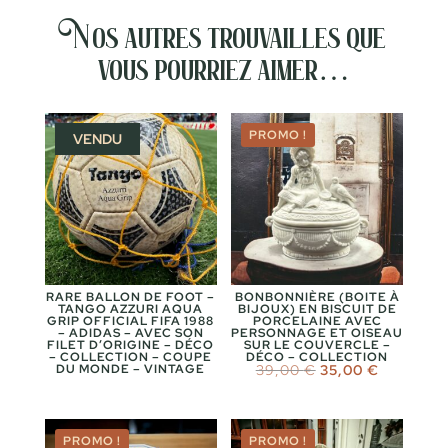
Nos autres trouvailles que
vous pourriez aimer…
PROMO !
VENDU
RARE BALLON DE FOOT –
BONBONNIÈRE (BOITE À
TANGO AZZURI AQUA
BIJOUX) EN BISCUIT DE
GRIP OFFICIAL FIFA 1988
PORCELAINE AVEC
– ADIDAS – AVEC SON
PERSONNAGE ET OISEAU
FILET D’ORIGINE – DÉCO
SUR LE COUVERCLE –
– COLLECTION – COUPE
DÉCO – COLLECTION
Le
Le
DU MONDE – VINTAGE
39,00
€
35,00
€
prix
prix
initial
actuel
était :
est :
39,00 €.
35,00 €.
PROMO !
PROMO !