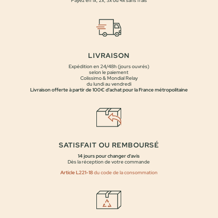
Payez en 1x, 2x, 3x ou 4x sans frais
LIVRAISON
Expédition en 24/48h (jours ouvrés)
selon le paiement
Colissimo & Mondial Relay
du lundi au vendredi
Livraison offerte à partir de 100€ d'achat pour la France métropolitaine
SATISFAIT OU REMBOURSÉ
14 jours pour changer d'avis
Dès la réception de votre commande
Article L221-18
du code de la consommation