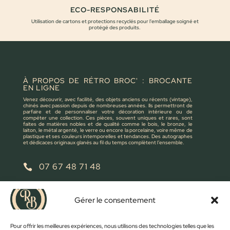
ECO-RESPONSABILITÉ
Utilisation de cartons et protections recyclés pour l'emballage soigné et
protégé des produits.
À PROPOS DE RÉTRO BROC' : BROCANTE
EN LIGNE
Venez découvrir, avec facilité, des objets anciens ou récents (vintage),
chinés avec passion depuis de nombreuses années. Ils permettront de
parfaire et de personnaliser votre décoration intérieure ou de
compéter une collection. Ces pièces, souvent uniques et rares, sont
faites de matières nobles et de qualité comme le bois, le bronze, le
laiton, le métal argenté, le verre ou encore la porcelaine, voire même de
plastique et ses couleurs intemporelles et tendances. Des autographes
et dédicaces originaux glanés au fil du temps complètent l’ensemble.
07 67 48 71 48

retrobroc85@gmail.com

Gérer le consentement
NOUS ÉCRIRE
Pour offrir les meilleures expériences, nous utilisons des technologies telles que les