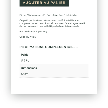
AJOUTER AU PANIER
Pichet/Pot à crème – En Porcelaine fine Franklin Mint
Ce petit pot à crème présente un motif floral délicat et
complexe qui est peint à la main sur la surface et agrémenté
de dorure créant une esthétique belle et intemporelle.
Parfait état (voir photos)
Code RB n°185
INFORMATIONS COMPLÉMENTAIRES
Poids
0,2 kg
Dimensions
13 cm