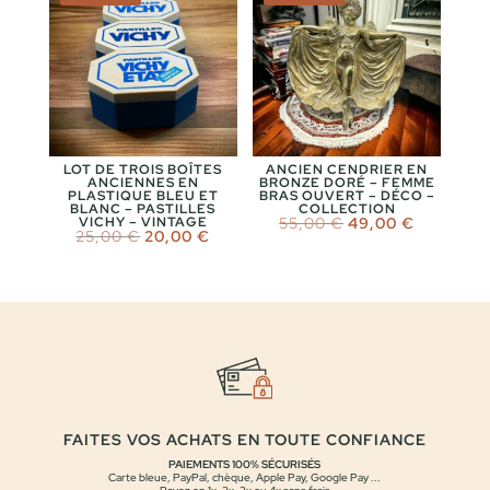
LOT DE TROIS BOÎTES
ANCIEN CENDRIER EN
ANCIENNES EN
BRONZE DORÉ – FEMME
PLASTIQUE BLEU ET
BRAS OUVERT – DÉCO –
BLANC – PASTILLES
COLLECTION
Le
Le
VICHY – VINTAGE
55,00
€
49,00
€
Le
Le
25,00
€
20,00
€
prix
prix
prix
prix
initial
actuel
initial
actuel
était :
est :
était :
est :
55,00 €.
49,00 €.
25,00 €.
20,00 €.
FAITES VOS ACHATS EN TOUTE CONFIANCE
PAIEMENTS 100% SÉCURISÉS
Carte bleue, PayPal, chèque, Apple Pay, Google Pay ...