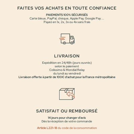
FAITES VOS ACHATS EN TOUTE CONFIANCE
PAIEMENTS 100% SÉCURISÉS
Carte bleue, PayPal, chèque, Apple Pay, Google Pay ...
Payez en 1x, 2x, 3x ou 4x sans frais
LIVRAISON
Expédition en 24/48h (jours ouvrés)
selon le paiement
Colissimo & Mondial Relay
du lundi au vendredi
Livraison offerte à partir de 100€ d'achat pour la France métropolitaine
SATISFAIT OU REMBOURSÉ
14 jours pour changer d'avis
Dès la réception de votre commande
Article L221-18
du code de la consommation