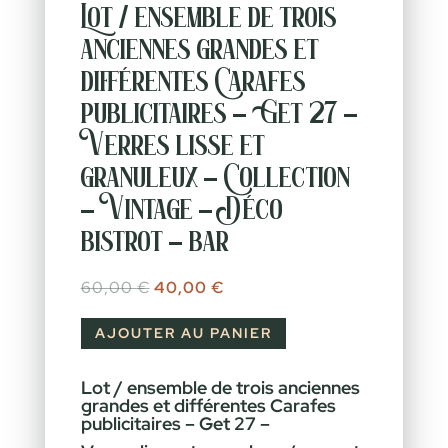
Lot / ensemble de trois
anciennes grandes et
différentes Carafes
publicitaires – Get 27 –
Verres lisse et
granuleux – Collection
– Vintage – Déco
bistrot – bar
Le prix initial était : 60,00 €.
Le prix actuel est : 40,00 €.
60,00
€
40,00
€
AJOUTER AU PANIER
Lot / ensemble de trois anciennes
grandes et différentes Carafes
publicitaires – Get 27 –