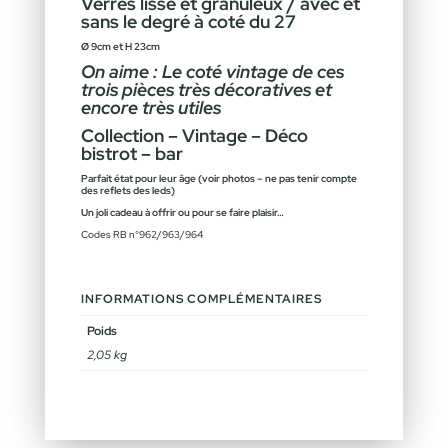
Verres lisse et granuleux /
avec et
sans le degré à coté du 27
Ø 9cm et H 23cm
On aime : Le coté vintage de ces
trois pièces très décoratives et
encore très utiles
Collection – Vintage – Déco
bistrot – bar
Parfait état pour leur âge (voir photos – ne pas tenir compte
des reflets des leds)
Un joli cadeau à offrir ou pour se faire plaisir…
Codes RB n°962/963/964
INFORMATIONS COMPLÉMENTAIRES
Poids
2,05 kg