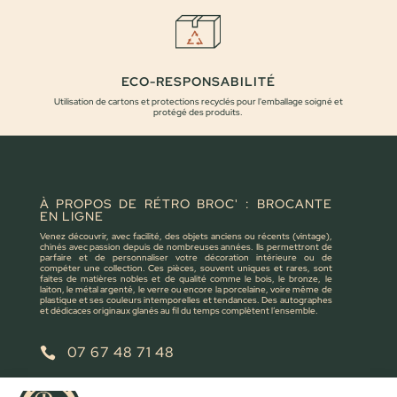
ECO-RESPONSABILITÉ
Utilisation de cartons et protections recyclés pour l'emballage soigné et
protégé des produits.
À PROPOS DE RÉTRO BROC' : BROCANTE
EN LIGNE
Venez découvrir, avec facilité, des objets anciens ou récents (vintage),
chinés avec passion depuis de nombreuses années. Ils permettront de
parfaire et de personnaliser votre décoration intérieure ou de
compéter une collection. Ces pièces, souvent uniques et rares, sont
faites de matières nobles et de qualité comme le bois, le bronze, le
laiton, le métal argenté, le verre ou encore la porcelaine, voire même de
plastique et ses couleurs intemporelles et tendances. Des autographes
et dédicaces originaux glanés au fil du temps complètent l’ensemble.
07 67 48 71 48

retrobroc85@gmail.com
