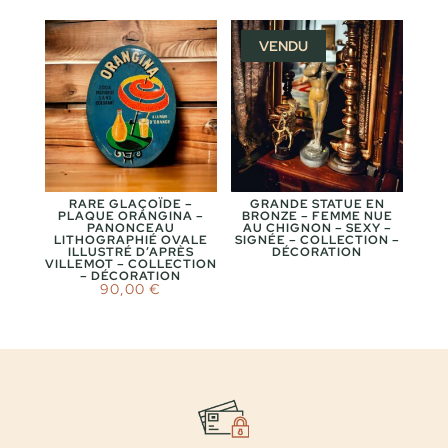
était :
est :
115,00 €.
95,00 €.
VENDU
RARE GLAÇOÏDE –
GRANDE STATUE EN
PLAQUE ORANGINA –
BRONZE – FEMME NUE
PANONCEAU
AU CHIGNON – SEXY –
LITHOGRAPHIÉ OVALE
SIGNÉE – COLLECTION –
ILLUSTRÉ D’APRÈS
DÉCORATION
VILLEMOT – COLLECTION
– DÉCORATION
90,00
€