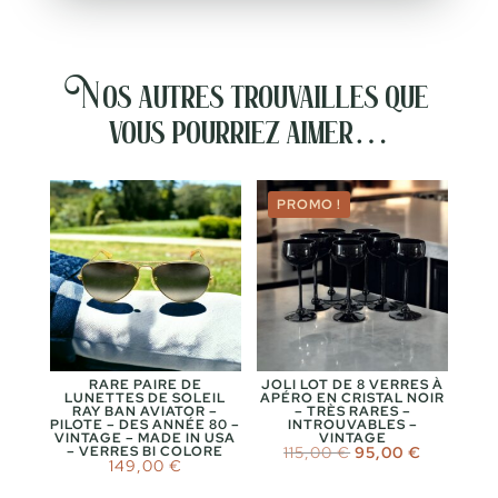
Nos autres trouvailles que
vous pourriez aimer…
PROMO !
RARE PAIRE DE
JOLI LOT DE 8 VERRES À
LUNETTES DE SOLEIL
APÉRO EN CRISTAL NOIR
RAY BAN AVIATOR –
– TRÈS RARES –
PILOTE – DES ANNÉE 80 –
INTROUVABLES –
VINTAGE – MADE IN USA
VINTAGE
Le
Le
– VERRES BI COLORE
115,00
€
95,00
€
149,00
€
prix
prix
initial
actuel