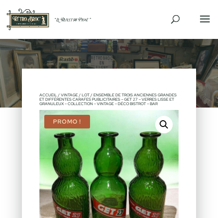
ACCUEIL
/
VINTAGE
/ LOT / ENSEMBLE DE TROIS ANCIENNES GRANDES
ET DIFFÉRENTES CARAFES PUBLICITAIRES – GET 27 – VERRES LISSE ET
GRANULEUX – COLLECTION – VINTAGE – DÉCO BISTROT – BAR
PROMO !