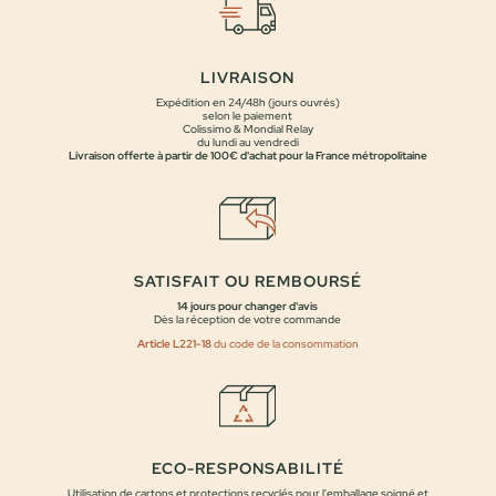
LIVRAISON
Expédition en 24/48h (jours ouvrés)
selon le paiement
Colissimo & Mondial Relay
du lundi au vendredi
Livraison offerte à partir de 100€ d'achat pour la France métropolitaine
SATISFAIT OU REMBOURSÉ
14 jours pour changer d'avis
Dès la réception de votre commande
Article L221-18
du code de la consommation
ECO-RESPONSABILITÉ
Utilisation de cartons et protections recyclés pour l'emballage soigné et