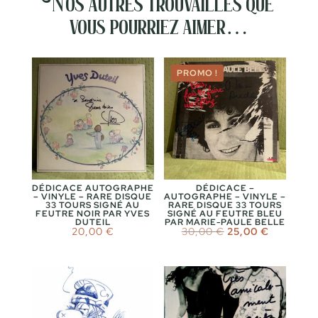
Nos autres trouvailles que
vous pourriez aimer…
PROMO !
DÉDICACE AUTOGRAPHE
DÉDICACE –
– VINYLE – RARE DISQUE
AUTOGRAPHE – VINYLE –
33 TOURS SIGNÉ AU
RARE DISQUE 33 TOURS
FEUTRE NOIR PAR YVES
SIGNÉ AU FEUTRE BLEU
DUTEIL
PAR MARIE-PAULE BELLE
Le
Le
20,00
€
30,00
€
25,00
€
prix
prix
initial
actuel
était :
est :
30,00 €.
25,00 €.