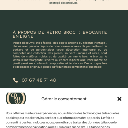
protégé des produits.
À PROPOS DE RÉTRO BROC' : BROCANTE
EN LIGNE
Venez découvrir, avec facilité, des objets anciens ou récents (vintage),
chinés avec passion depuis de nombreuses années. Ils permettront de
parfaire et de personnaliser votre décoration intérieure ou de
compéter une collection. Ces pièces, souvent uniques et rares, sont
faites de matières nobles et de qualité comme le bois, le bronze, le
laiton, le métal argenté, le verre ou encore la porcelaine, voire même de
plastique et ses couleurs intemporelles et tendances. Des autographes
et dédicaces originaux glanés au fil du temps complètent l’ensemble.
07 67 48 71 48

retrobroc85@gmail.com

Gérer le consentement
NOUS ÉCRIRE
Pour offrir les meilleures expériences, nous utilisons des technologies telles que les
cookies pour stocker et/ou accéder aux informations des appareils. Le fait de
consentir à ces technologies nous permettra de traiter des données telles que le
comportement de navigation ou les ID uniques sur ce site. Le fait de ne pas