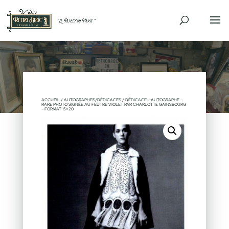
ACCUEIL
/
AUTOGRAPHES/DÉDICACES
/ DÉDICACE – AUTOGRAPHE –
RARE PHOTO SIGNÉE AU FEUTRE VIOLET PAR CHARLOTTE GAINSBOURG
– FORMAT 15×20