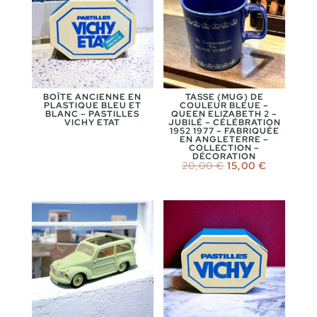
BOÎTE ANCIENNE EN
TASSE (MUG) DE
PLASTIQUE BLEU ET
COULEUR BLEUE –
BLANC – PASTILLES
QUEEN ELIZABETH 2 –
VICHY ETAT
JUBILÉ – CÉLÉBRATION
1952 1977 – FABRIQUÉE
EN ANGLETERRE –
COLLECTION –
DÉCORATION
Le
Le
20,00
€
15,00
€
prix
prix
initial
actuel
était :
est :
20,00 €.
15,00 €.