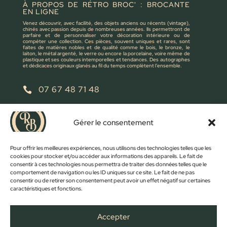
À PROPOS DE RÉTRO BROC' : BROCANTE
EN LIGNE
Venez découvrir, avec facilité, des objets anciens ou récents (vintage),
chinés avec passion depuis de nombreuses années. Ils permettront de
parfaire et de personnaliser votre décoration intérieure ou de
compéter une collection. Ces pièces, souvent uniques et rares, sont
faites de matières nobles et de qualité comme le bois, le bronze, le
laiton, le métal argenté, le verre ou encore la porcelaine, voire même de
plastique et ses couleurs intemporelles et tendances. Des autographes
et dédicaces originaux glanés au fil du temps complètent l’ensemble.
07 67 48 71 48

retrobroc85@gmail.com

Gérer le consentement
NOUS ÉCRIRE
Pour offrir les meilleures expériences, nous utilisons des technologies telles que les
cookies pour stocker et/ou accéder aux informations des appareils. Le fait de
consentir à ces technologies nous permettra de traiter des données telles que le
comportement de navigation ou les ID uniques sur ce site. Le fait de ne pas
consentir ou de retirer son consentement peut avoir un effet négatif sur certaines
caractéristiques et fonctions.
Accepter