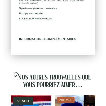
Mon ami mon maître (pochette en état moyen – voir photo –
et avec le disque)
Signature originale non nominative
No copy – no préprint
COLLECTION PERSONNELLE
INFORMATIONS COMPLÉMENTAIRES
Nos autres trouvailles que
vous pourriez aimer…
PROMO !
VENDU