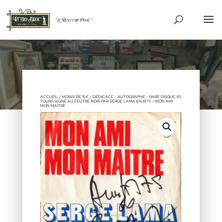
ACCUEIL
/
MOINS DE 15€
/ DÉDICACE – AUTOGRAPHE – RARE DISQUE 45
TOURS SIGNÉ AU FEUTRE NOIR PAR SERGE LAMA EN 1975 – MON AMI
MON MAÎTRE