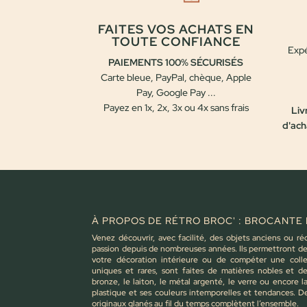
FAITES VOS ACHATS EN
TOUTE CONFIANCE
Expé
PAIEMENTS 100% SÉCURISÉS
Carte bleue, PayPal, chèque, Apple
Pay, Google Pay ...
Payez en 1x, 2x, 3x ou 4x sans frais
Liv
d'ach
À PROPOS DE RÉTRO BROC' : BROCANTE 
Venez découvrir, avec facilité, des objets anciens ou ré
passion depuis de nombreuses années. Ils permettront de 
votre décoration intérieure ou de compéter une colle
uniques et rares, sont faites de matières nobles et d
bronze, le laiton, le métal argenté, le verre ou encore 
plastique et ses couleurs intemporelles et tendances. D
originaux glanés au fil du temps complètent l’ensemble.