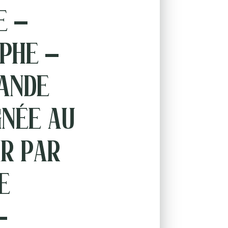
e –
phe –
ande
gnée au
ir par
e
–