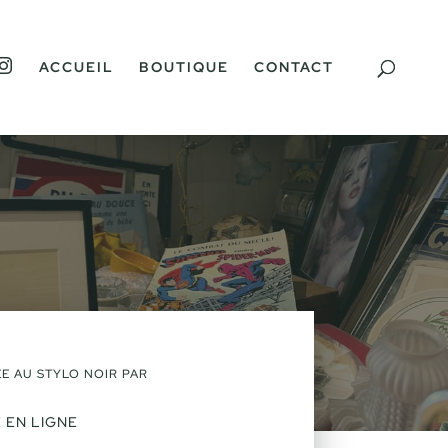
I
ACCUEIL
BOUTIQUE
CONTACT
N
S
T
A
G
R
A
M
E AU STYLO NOIR PAR
 EN LIGNE