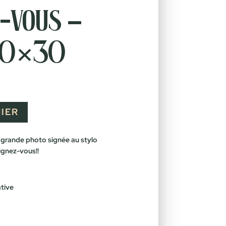
-vous –
20×30
IER
grande photo signée au stylo
ignez-vous!!
tive