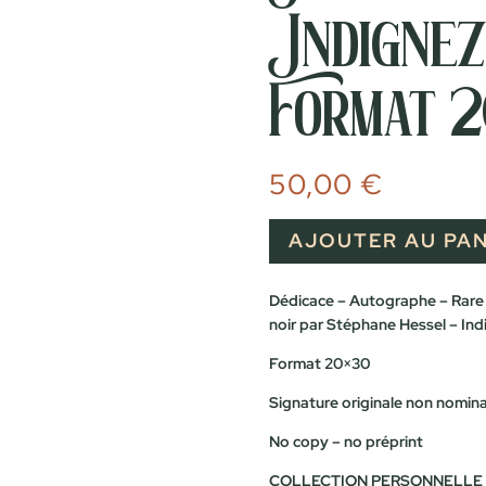
Indignez
Format 
50,00
€
AJOUTER AU PAN
Dédicace – Autographe – Rare 
noir par Stéphane Hessel – Ind
Format 20×30
Signature originale non nomina
No copy – no préprint
COLLECTION PERSONNELLE