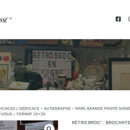
F
A
C
E
B
O
O
K
ICACES
/ DÉDICACE – AUTOGRAPHE – RARE GRANDE PHOTO SIGNÉ
-VOUS – FORMAT 20×30
RÉTRO BROC’ : BROCANTE