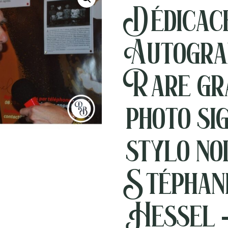
Dédicac
Autogra
Rare gr
photo si
stylo no
Stéphan
Hessel 