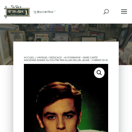
ACCUEIL
/
VINTAGE
/ DÉDICACE – AUTOGRAPHE – RARE CARTE
ANCIENNE SIGNÉE AU FEUTRE PAR ALAIN DELON JEUNE – FORMAT 10×15