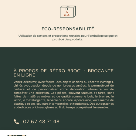
ECO-RESPONSABILITÉ
Utilisation de cartons et protections recyclés pour l'emballage soigné et
protégé des produits.
À PROPOS DE RÉTRO BROC' : BROCANTE
EN LIGNE
Venez découvrir, avec facilité, des objets anciens ou récents (vintage),
chinés avec passion depuis de nombreuses années. Ils permettront de
parfaire et de personnaliser votre décoration intérieure ou de
compéter une collection. Ces pièces, souvent uniques et rares, sont
faites de matières nobles et de qualité comme le bois, le bronze, le
laiton, le métal argenté, le verre ou encore la porcelaine, voire même de
plastique et ses couleurs intemporelles et tendances. Des autographes
et dédicaces originaux glanés au fil du temps complètent l’ensemble.
07 67 48 71 48

retrobroc85@gmail.com
