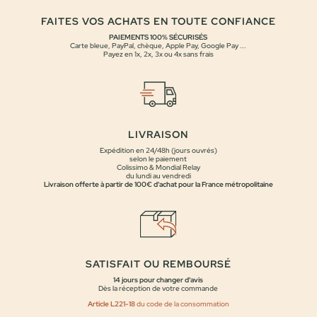
FAITES VOS ACHATS EN TOUTE CONFIANCE
PAIEMENTS 100% SÉCURISÉS
Carte bleue, PayPal, chèque, Apple Pay, Google Pay ...
Payez en 1x, 2x, 3x ou 4x sans frais
LIVRAISON
Expédition en 24/48h (jours ouvrés)
selon le paiement
Colissimo & Mondial Relay
du lundi au vendredi
Livraison offerte à partir de 100€ d'achat pour la France métropolitaine
SATISFAIT OU REMBOURSÉ
14 jours pour changer d'avis
Dès la réception de votre commande
Article L221-18
du code de la consommation