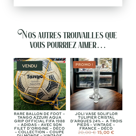
Nos autres trouvailles que
vous pourriez aimer…
PROMO !
VENDU
RARE BALLON DE FOOT –
JOLI VASE SOLIFLOR
TANGO AZZURI AQUA
TULIPIER CRISTAL
GRIP OFFICIAL FIFA 1988
D’ARQUES 24% – A TROIS
– ADIDAS – AVEC SON
PIEDS – VINTAGE –
FILET D’ORIGINE – DÉCO
FRANCE – DÉCO
Le
Le
– COLLECTION – COUPE
20,00
€
15,00
€
DU MONDE – VINTAGE