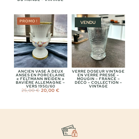
prix
prix
initial
actuel
était :
est :
20,00 €.
15,00 €.
PROMO !
VENDU
ANCIEN VASE À DEUX
VERRE DOSEUR VINTAGE
ANSES EN PORCELAINE
EN VERRE PRESSÉ –
« FELTMANN WEIDEN »
MOUGIN – FRANCE –
BAVIÈRE ALLEMAGNE –
DÉCO – COLLECTION –
VERS 1950/60
VINTAGE
Le
Le
25,00
€
20,00
€
prix
prix
initial
actuel
était :
est :
25,00 €.
20,00 €.