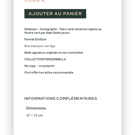
AJOUTER AU PANIER
Dédicace – Autographe – Rare carte ancienne signée au
feutre vert par Alain Delon jeune
Format 10x15cm
Bon état pour son âge
Belle signature originale et non nominative
COLLECTION PERSONNELLE
No copy – no préprint
Port offert en lettre recommandée
INFORMATIONS COMPLÉMENTAIRES
Dimensions
10 × 15 cm