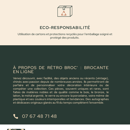
ECO-RESPONSABILITÉ
Utilisation de cartons et protections recyclés pour l'emballage soigné et
protégé des produits.
À PROPOS DE RÉTRO BROC' : BROCANTE
EN LIGNE
Venez découvrir, avec facilité, des objets anciens ou récents (vintage),
chinés avec passion depuis de nombreuses années. Ils permettront de
parfaire et de personnaliser votre décoration intérieure ou de
compéter une collection. Ces pièces, souvent uniques et rares, sont
faites de matières nobles et de qualité comme le bois, le bronze, le
laiton, le métal argenté, le verre ou encore la porcelaine, voire même de
plastique et ses couleurs intemporelles et tendances. Des autographes
et dédicaces originaux glanés au fil du temps complètent l’ensemble.
07 67 48 71 48

retrobroc85@gmail.com
