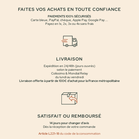
FAITES VOS ACHATS EN TOUTE CONFIANCE
PAIEMENTS 100% SÉCURISÉS
Carte bleue, PayPal, chèque, Apple Pay, Google Pay ...
Payez en 1x, 2x, 3x ou 4x sans frais
LIVRAISON
Expédition en 24/48h (jours ouvrés)
selon le paiement
Colissimo & Mondial Relay
du lundi au vendredi
Livraison offerte à partir de 100€ d'achat pour la France métropolitaine
SATISFAIT OU REMBOURSÉ
14 jours pour changer d'avis
Dès la réception de votre commande
Article L221-18
du code de la consommation