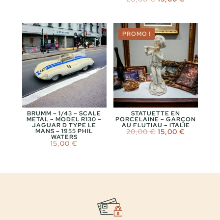
20,00 €.
15,00 €.
prix
prix
initial
actuel
était :
est :
20,00 €.
15,00 €.
PROMO !
BRUMM – 1/43 – SCALE
STATUETTE EN
METAL – MODEL R130 –
PORCELAINE – GARÇON
JAGUAR D TYPE LE
AU FLUTIAU – ITALIE
Le
Le
MANS – 1955 PHIL
20,00
€
15,00
€
WATERS
prix
prix
15,00
€
initial
actuel
était :
est :
20,00 €.
15,00 €.