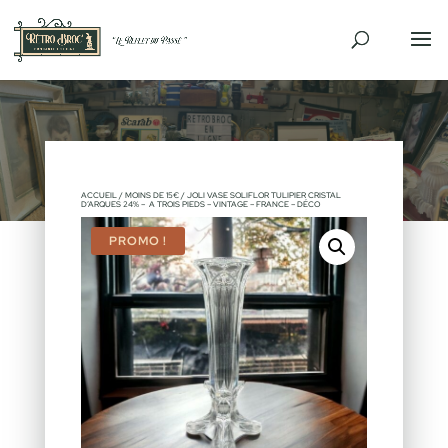
ACCUEIL
/
MOINS DE 15€
/ JOLI VASE SOLIFLOR TULIPIER CRISTAL
D’ARQUES 24% – A TROIS PIEDS – VINTAGE – FRANCE – DÉCO
PROMO !