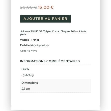
Le prix initial était : 20,00 €.
Le prix actuel est : 15,00 €.
20,00
€
15,00
€
AJOUTER AU PANIER
Joli vase SOLIFLOR Tulipier Cristal d’Arques
24% – A trois
pieds
Vintage – France
Parfait état (voir photos)
Code RB n°146
INFORMATIONS COMPLÉMENTAIRES
Poids
0,560 kg
Dimensions
22 cm