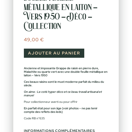
métallique en laiton –
Vers 1950 – Déco –
Collection
49,00
€
AJOUTER AU PANIER
Ancienne et imposante Grappe de raisin en pierre dure,
Malachite ou quartz vert avec une double feuille métallique en
laiton – Vers 1950
Ces beaux raisins sont le must moderne parfait du milieu du
siècle.
On aime : Le coté hyper déco et ce beau travail artisanal et
manuel
Pour collectionneur averti ou pour offrir
En parfait état pour son âge (voir photos – ne pas tenir
compte des reflets des leds)
Code RB n°635
INFORMATIONS COMPLÉMENTAIRES