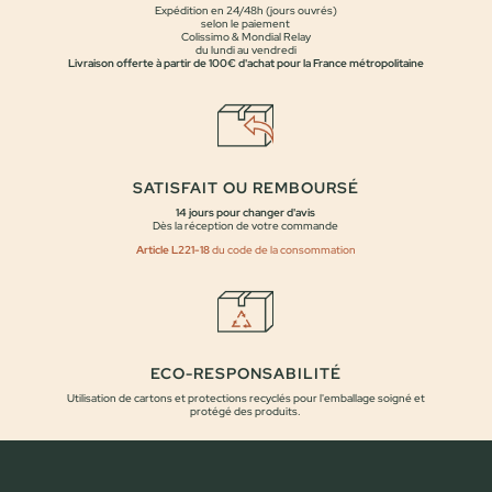
Expédition en 24/48h (jours ouvrés)
selon le paiement
Colissimo & Mondial Relay
du lundi au vendredi
Livraison offerte à partir de 100€ d'achat pour la France métropolitaine
SATISFAIT OU REMBOURSÉ
14 jours pour changer d'avis
Dès la réception de votre commande
Article L221-18
du code de la consommation
ECO-RESPONSABILITÉ
Utilisation de cartons et protections recyclés pour l'emballage soigné et
protégé des produits.