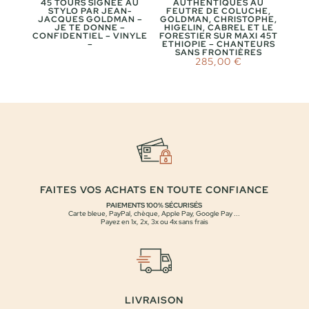
45 TOURS SIGNÉE AU
AUTHENTIQUES AU
STYLO PAR JEAN-
FEUTRE DE COLUCHE,
JACQUES GOLDMAN –
GOLDMAN, CHRISTOPHE,
JE TE DONNE –
HIGELIN, CABREL ET LE
CONFIDENTIEL – VINYLE
FORESTIER SUR MAXI 45T
–
ETHIOPIE – CHANTEURS
SANS FRONTIÈRES
285,00
€
FAITES VOS ACHATS EN TOUTE CONFIANCE
PAIEMENTS 100% SÉCURISÉS
Carte bleue, PayPal, chèque, Apple Pay, Google Pay ...
Payez en 1x, 2x, 3x ou 4x sans frais
LIVRAISON