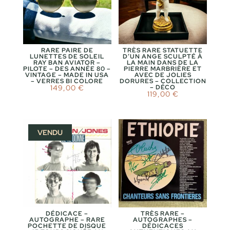
RARE PAIRE DE
TRÈS RARE STATUETTE
LUNETTES DE SOLEIL
D’UN ANGE SCULPTÉ À
RAY BAN AVIATOR –
LA MAIN DANS DE LA
PILOTE – DES ANNÉE 80 –
PIERRE MARBRIÈRE ET
VINTAGE – MADE IN USA
AVEC DE JOLIES
– VERRES BI COLORE
DORURES – COLLECTION
149,00
€
– DÉCO
119,00
€
VENDU
DÉDICACE –
TRÈS RARE –
AUTOGRAPHE – RARE
AUTOGRAPHES –
POCHETTE DE DISQUE
DÉDICACES