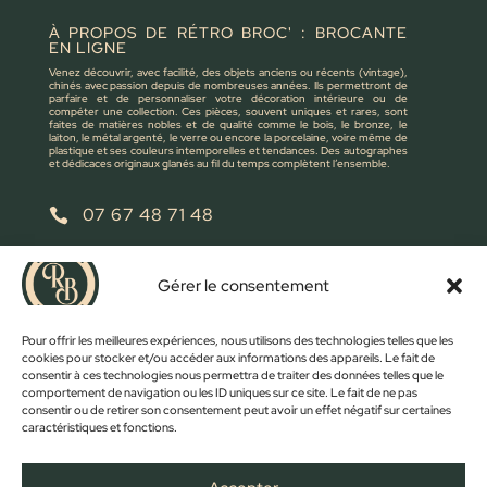
À PROPOS DE RÉTRO BROC' : BROCANTE
EN LIGNE
Venez découvrir, avec facilité, des objets anciens ou récents (vintage),
chinés avec passion depuis de nombreuses années. Ils permettront de
parfaire et de personnaliser votre décoration intérieure ou de
compéter une collection. Ces pièces, souvent uniques et rares, sont
faites de matières nobles et de qualité comme le bois, le bronze, le
laiton, le métal argenté, le verre ou encore la porcelaine, voire même de
plastique et ses couleurs intemporelles et tendances. Des autographes
et dédicaces originaux glanés au fil du temps complètent l’ensemble.
07 67 48 71 48

retrobroc85@gmail.com

Gérer le consentement
NOUS ÉCRIRE
Pour offrir les meilleures expériences, nous utilisons des technologies telles que les
cookies pour stocker et/ou accéder aux informations des appareils. Le fait de
consentir à ces technologies nous permettra de traiter des données telles que le
comportement de navigation ou les ID uniques sur ce site. Le fait de ne pas
consentir ou de retirer son consentement peut avoir un effet négatif sur certaines
caractéristiques et fonctions.