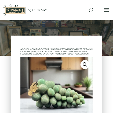
ACCUEIL
/
COUPS DE CŒUR
/ ANCIENNE ET GRANDE GRAPPE DE RAISIN
EN PIERRE DURE, MALACHITE OU QUARTZ VERT AVEC UNE DOUBLE
FEUILLE MÉTALLIQUE EN LAITON – VERS 1950 – DÉCO – COLLECTION