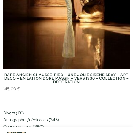
RARE ANCIEN CHAUSSE-PIED – UNE JOLIE SIRÈNE SEXY – ART
DÉCO – EN LAITON DORÉ MASSIF – VERS 1930 – COLLECTION –
DÉCORATION
145,00
€
131
Divers
131
produits
345
Autographes/dédicaces
345
produits
390
Coups de cœur
390
produits
151