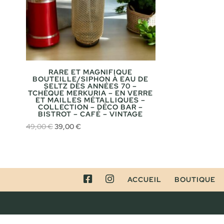
RARE ET MAGNIFIQUE
BOUTEILLE/SIPHON À EAU DE
SELTZ DES ANNÉES 70 –
TCHÈQUE MERKURIA – EN VERRE
ET MAILLES MÉTALLIQUES –
COLLECTION – DÉCO BAR –
BISTROT – CAFÉ – VINTAGE
Le
Le
49,00
€
39,00
€
prix
prix
initial
actuel
était :
est :
49,00 €.
39,00 €.
FACEBOOK
INSTAGRAM
ACCUEIL
BOUTIQUE