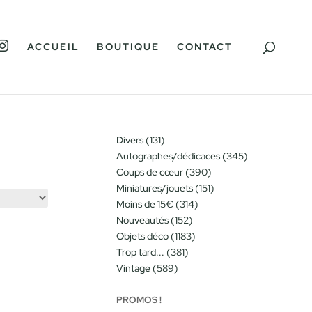
I
ACCUEIL
BOUTIQUE
CONTACT
N
S
T
A
G
R
A
M
131
Divers
131
produits
345
Autographes/dédicaces
345
produits
390
Coups de cœur
390
produits
151
Miniatures/jouets
151
produits
314
Moins de 15€
314
produits
152
Nouveautés
152
produits
1183
Objets déco
1183
produits
381
Trop tard...
381
produits
589
Vintage
589
produits
PROMOS !