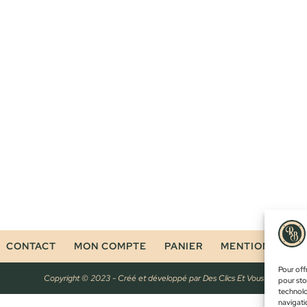
CONTACT
MON COMPTE
PANIER
MENTIONS LÉG
Pour offr
Copyright © 2023 - Créé et développé par
Des Clics Et Vous
pour sto
technolo
navigatio