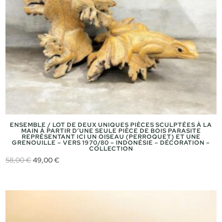
ENSEMBLE / LOT DE DEUX UNIQUES PIÈCES SCULPTÉES À LA
MAIN À PARTIR D’UNE SEULE PIÈCE DE BOIS PARASITE
REPRÉSENTANT ICI UN OISEAU (PERROQUET) ET UNE
GRENOUILLE – VERS 1970/80 – INDONÉSIE – DÉCORATION –
COLLECTION
Le
Le
58,00
€
49,00
€
prix
prix
initial
actuel
était :
est :
58,00 €.
49,00 €.