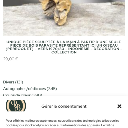
UNIQUE PIÈCE SCULPTÉE À LA MAIN À PARTIR D’UNE SEULE
PIÈCE DE BOIS PARASITE REPRÉSENTANT ICI UN OISEAU
(PERROQUET) – VERS 1970/80 – INDONÉSIE – DÉCORATION –
COLLECTION
29,00
€
131
Divers
131
produits
345
Autographes/dédicaces
345
produits
390
Coups de cœur
390
produits
151
Miniatures/jouets
151
Gérer le consentement
produits
314
Moins de 15€
314
produits
152
Nouveautés
152
produits
Pour offrir les meilleures expériences, nous utilisons des technologies telles que les
1183
Objets déco
1183
cookies pour stocker et/ou accéder aux informations des appareils. Le fait de
produits
381