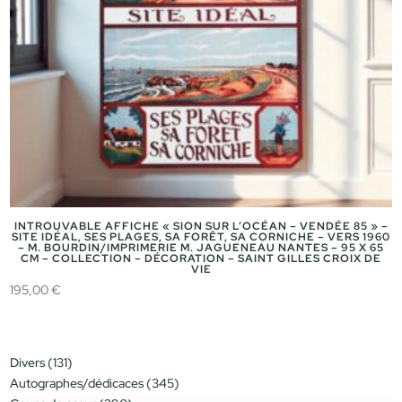
INTROUVABLE AFFICHE « SION SUR L’OCÉAN – VENDÉE 85 » –
SITE IDÉAL, SES PLAGES, SA FORÊT, SA CORNICHE – VERS 1960
– M. BOURDIN/IMPRIMERIE M. JAGUENEAU NANTES – 95 X 65
CM – COLLECTION – DÉCORATION – SAINT GILLES CROIX DE
VIE
195,00
€
131
Divers
131
produits
345
Autographes/dédicaces
345
produits