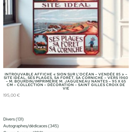
INTROUVABLE AFFICHE « SION SUR L’OCÉAN – VENDÉE 85 » –
SITE IDÉAL, SES PLAGES, SA FORÊT, SA CORNICHE – VERS 1960
– M. BOURDIN/IMPRIMERIE M. JAGUENEAU NANTES – 95 X 65
CM – COLLECTION – DÉCORATION – SAINT GILLES CROIX DE
VIE
195,00
€
131
Divers
131
produits
345
Autographes/dédicaces
345
produits