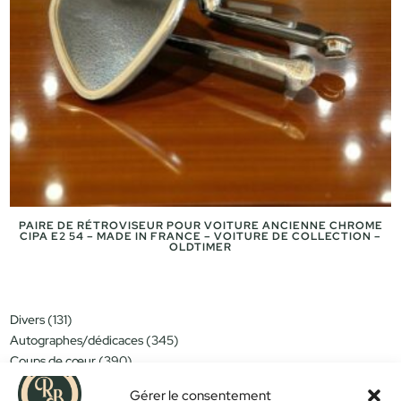
PAIRE DE RÉTROVISEUR POUR VOITURE ANCIENNE CHROME
CIPA E2 54 – MADE IN FRANCE – VOITURE DE COLLECTION –
OLDTIMER
131
Divers
131
produits
345
Autographes/dédicaces
345
produits
390
Coups de cœur
390
produits
151
Miniatures/jouets
151
produits
Gérer le consentement
314