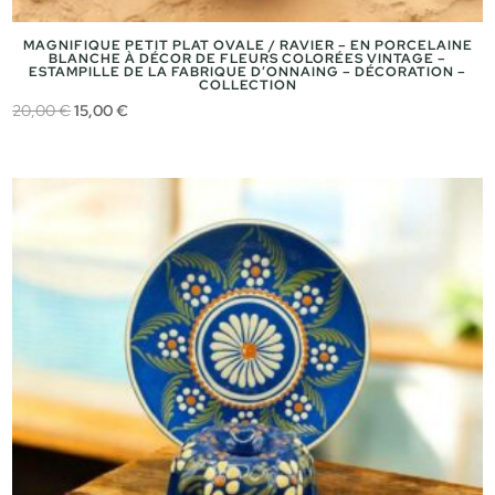
MAGNIFIQUE PETIT PLAT OVALE / RAVIER – EN PORCELAINE
BLANCHE À DÉCOR DE FLEURS COLORÉES VINTAGE –
ESTAMPILLE DE LA FABRIQUE D’ONNAING – DÉCORATION –
COLLECTION
Le
Le
20,00
€
15,00
€
prix
prix
initial
actuel
était :
est :
20,00 €.
15,00 €.