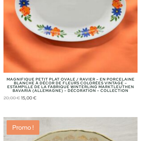
MAGNIFIQUE PETIT PLAT OVALE / RAVIER – EN PORCELAINE
BLANCHE À DÉCOR DE FLEURS COLORÉES VINTAGE –
ESTAMPILLE DE LA FABRIQUE WINTERLING MARKTLEUTHEN
BAVARIA (ALLEMAGNE) – DÉCORATION – COLLECTION
Le
Le
20,00
€
15,00
€
prix
prix
initial
actuel
était :
est :
Promo !
20,00 €.
15,00 €.