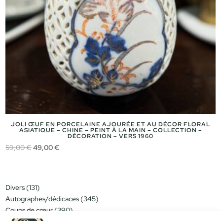
JOLI ŒUF EN PORCELAINE AJOURÉE ET AU DÉCOR FLORAL
ASIATIQUE – CHINE – PEINT À LA MAIN – COLLECTION –
DÉCORATION – VERS 1960
Le
Le
59,00
€
49,00
€
prix
prix
initial
actuel
était :
est :
131
Divers
131
59,00 €.
49,00 €.
produits
345
Autographes/dédicaces
345
produits
390
Coups de cœur
390
produits
151