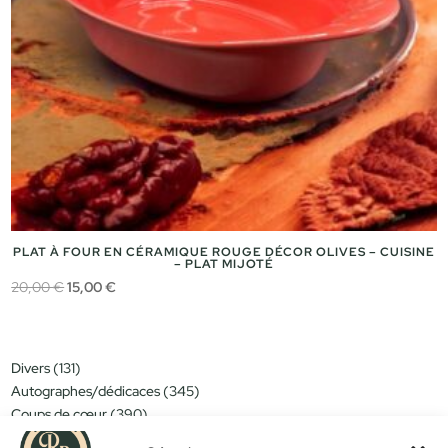
PLAT À FOUR EN CÉRAMIQUE ROUGE DÉCOR OLIVES – CUISINE
– PLAT MIJOTÉ
Le
Le
20,00
€
15,00
€
prix
prix
initial
actuel
était :
est :
131
Divers
131
20,00 €.
15,00 €.
produits
345
Autographes/dédicaces
345
produits
390
Coups de cœur
390
produits
151
Miniatures/jouets
151