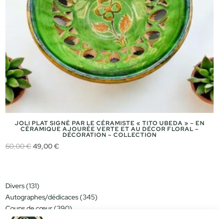
JOLI PLAT SIGNÉ PAR LE CÉRAMISTE « TITO UBEDA » – EN
CÉRAMIQUE AJOURÉE VERTE ET AU DÉCOR FLORAL –
DÉCORATION – COLLECTION
Le
Le
60,00
€
49,00
€
prix
prix
initial
actuel
était :
est :
131
Divers
131
60,00 €.
49,00 €.
produits
345
Autographes/dédicaces
345
produits
390
Coups de cœur
390
produits
151