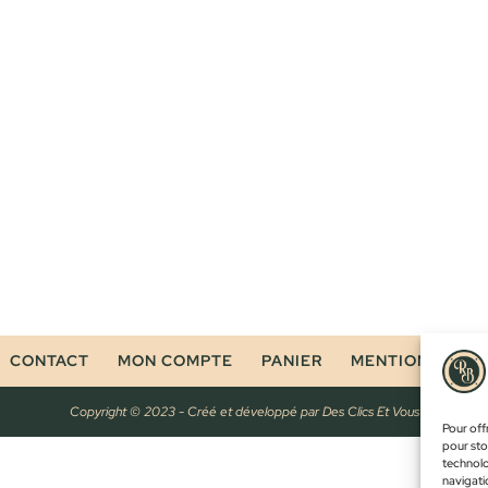
CONTACT
MON COMPTE
PANIER
MENTIONS LÉG
Copyright © 2023 - Créé et développé par
Des Clics Et Vous
Pour offr
pour sto
technolo
navigatio