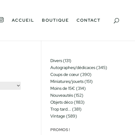
I
ACCUEIL
BOUTIQUE
CONTACT
N
S
T
A
G
R
A
M
131
Divers
131
produits
345
Autographes/dédicaces
345
produits
390
Coups de cœur
390
produits
151
Miniatures/jouets
151
produits
314
Moins de 15€
314
produits
152
Nouveautés
152
produits
1183
Objets déco
1183
produits
381
Trop tard...
381
produits
589
Vintage
589
produits
PROMOS !