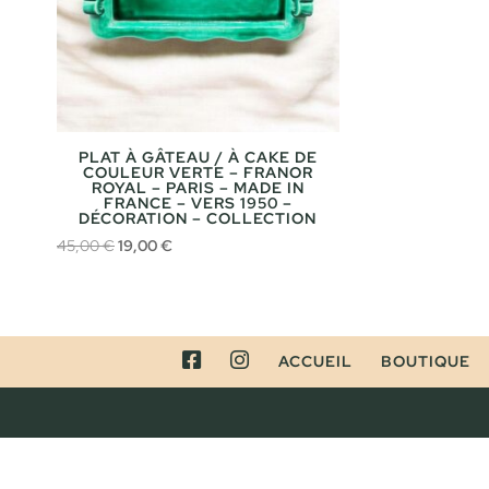
PLAT À GÂTEAU / À CAKE DE
COULEUR VERTE – FRANOR
ROYAL – PARIS – MADE IN
FRANCE – VERS 1950 –
DÉCORATION – COLLECTION
Le
Le
45,00
€
19,00
€
prix
prix
initial
actuel
était :
est :
45,00 €.
19,00 €.
FACEBOOK
INSTAGRAM
ACCUEIL
BOUTIQUE