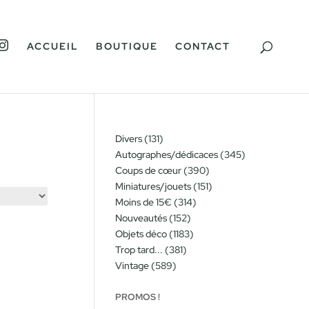
I
ACCUEIL
BOUTIQUE
CONTACT
N
S
T
A
G
R
A
M
131
Divers
131
produits
345
Autographes/dédicaces
345
produits
390
Coups de cœur
390
produits
151
Miniatures/jouets
151
produits
314
Moins de 15€
314
produits
152
Nouveautés
152
produits
1183
Objets déco
1183
produits
381
Trop tard...
381
produits
589
Vintage
589
produits
PROMOS !