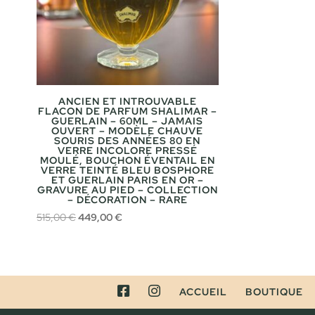
ANCIEN ET INTROUVABLE
FLACON DE PARFUM SHALIMAR –
GUERLAIN – 60ML – JAMAIS
OUVERT – MODÈLE CHAUVE
SOURIS DES ANNÉES 80 EN
VERRE INCOLORE PRESSÉ
MOULÉ, BOUCHON ÉVENTAIL EN
VERRE TEINTÉ BLEU BOSPHORE
ET GUERLAIN PARIS EN OR –
GRAVURE AU PIED – COLLECTION
– DÉCORATION – RARE
Le
Le
515,00
€
449,00
€
prix
prix
initial
actuel
était :
est :
515,00 €.
449,00 €.
FACEBOOK
INSTAGRAM
ACCUEIL
BOUTIQUE