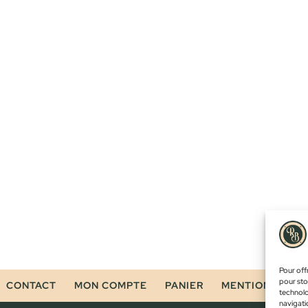
Pour offr
pour sto
CONTACT
MON COMPTE
PANIER
MENTIONS LÉG
technolo
navigatio