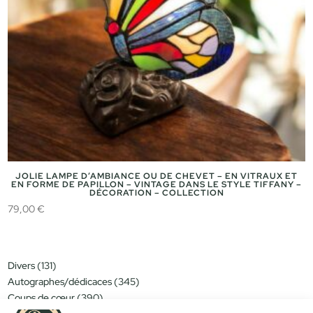
JOLIE LAMPE D’AMBIANCE OU DE CHEVET – EN VITRAUX ET
EN FORME DE PAPILLON – VINTAGE DANS LE STYLE TIFFANY –
DÉCORATION – COLLECTION
79,00
€
131
Divers
131
produits
345
Autographes/dédicaces
345
produits
390
Coups de cœur
390
produits
151